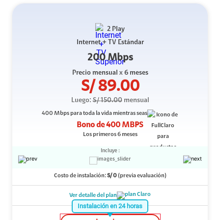
2 Play
Internet + TV Estándar
200 Mbps
Precio mensual
x 6 meses
S/
89.00
Luego:
S/
150.00
mensual
400 Mbps
para toda la vida mientras seas
Bono de
400 MBPS
Los primeros 6 meses
Incluye :
Costo de instalación:
S/
0
(previa evaluación)
Ver detalle del plan
Instalación en 24 horas