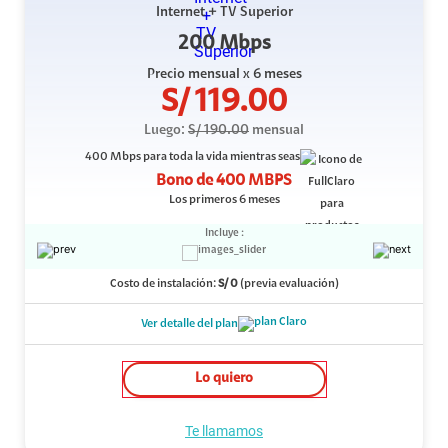
Internet + TV Superior
200 Mbps
Precio mensual
x 6 meses
S/
119.00
Luego:
S/
190.00
mensual
400 Mbps
para toda la vida mientras seas
Bono de
400 MBPS
Los primeros 6 meses
Incluye :
Costo de instalación:
S/
0
(previa evaluación)
Ver detalle del plan
Lo quiero
Te llamamos