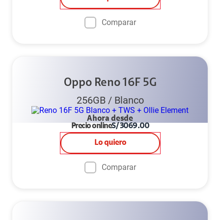
Comparar
Oppo Reno 16F 5G
256GB
/
Blanco
Ahora desde
Precio online
S/
3069.00
Lo quiero
Comparar