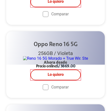
Lo quiero
Comparar
Oppo Reno 16 5G
256GB
/
Violeta
Ahora desde
Precio online
S/
3869.00
Lo quiero
Comparar