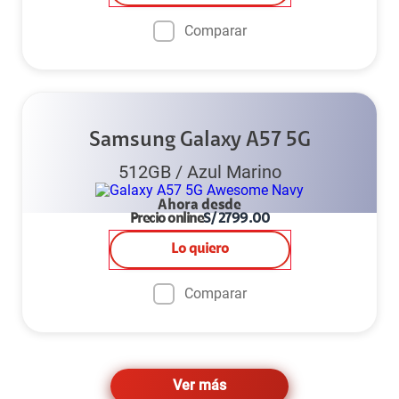
Comparar
Samsung Galaxy A57 5G
512GB
/
Azul Marino
Ahora desde
Precio online
S/
2799.00
Lo quiero
Comparar
Ver más