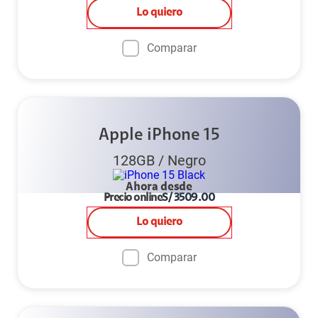
Lo quiero
Comparar
Apple iPhone 15
128GB
/
Negro
Ahora desde
Precio online
S/
3509.00
Lo quiero
Comparar