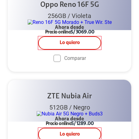
Oppo Reno 16F 5G
256GB
/
Violeta
Ahora desde
Precio online
S/
3069.00
Lo quiero
Comparar
ZTE Nubia Air
512GB
/
Negro
Ahora desde
Precio online
S/
1289.00
Lo quiero