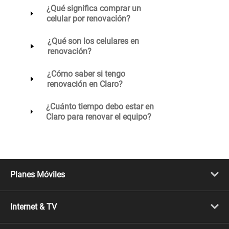
¿Qué significa comprar un
celular por renovación?
¿Qué son los celulares en
renovación?
¿Cómo saber si tengo
renovación en Claro?
¿Cuánto tiempo debo estar en
Claro para renovar el equipo?
Planes Móviles
Portabilidad
Línea Nueva
Internet & TV
Línea Adicional
Planes ilimitados
Internet Fibra Óptica
Prepago Chévere