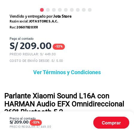
Vendido y entregado por
Jota Store
Razón social:
JOTA STORE S.A.C.
Ruc:
20607820351
Pago al contado
S/
209.00
-
53
%
PRECIO REGULAR: S/
449.00
COSTO DE ENVÍO DESDE: S/ 5.00
Ver Términos y Condiciones
Parlante Xiaomi Sound L16A con
HARMAN Audio EFX Omnidireccional
360° Bluetooth 5.2
Precio al contado
Comprar
S/
209.00
-
53
%
PRECIO REGULAR: S/
449.00
Afinación HARMAN AudioEFX