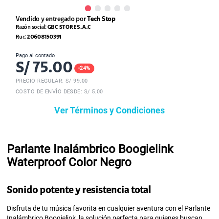
Vendido y entregado por
Tech Stop
Razón social:
GBC STORE S.A.C
Ruc:
20608150391
Pago al contado
S/
75.00
-
24
%
PRECIO REGULAR: S/
99.00
COSTO DE ENVÍO DESDE: S/ 5.00
Ver Términos y Condiciones
Parlante Inalámbrico Boogielink
Waterproof Color Negro
Sonido potente y resistencia total
Disfruta de tu música favorita en cualquier aventura con el Parlante
Inalámbrico Boogielink, la solución perfecta para quienes buscan