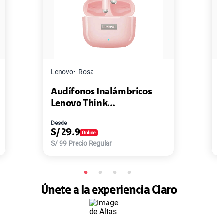
Master G
Negro
Inalámbricos
Pack de 2 Power Bank
nk...
Master-G ...
Desde
S/
77.9
gular
S/
168
Precio Regular
Únete a la experiencia Claro