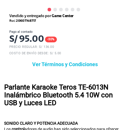
Vendido y entregado por
Game Center
Ruc:
20607148717
Pago al contado
S/
95.00
-
30
%
PRECIO REGULAR: S/
136.00
COSTO DE ENVÍO DESDE: S/ 5.00
Ver Términos y Condiciones
Parlante Karaoke Teros TE-6013N
Inalámbrico Bluetooth 5.4 10W con
USB y Luces LED
SONIDO
CLARO Y POTENCIA
ADECUADA
Los
control
adores de audio han sido seleccionados para ofrecer