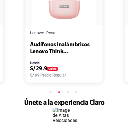
Master G
Negro
icos
Pack de 2 Power Bank Mini
Master-G ...
Desde
S/
77.9
S/
168
Precio Regular
Únete a la experiencia Claro