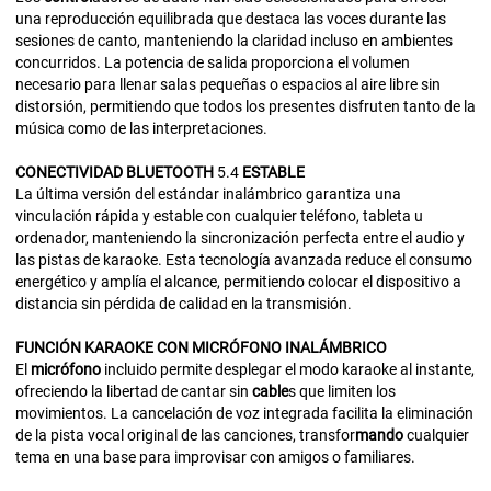
una reproducción equilibrada que destaca las voces durante las
sesiones de canto, manteniendo la claridad incluso en ambientes
concurridos. La potencia de salida proporciona el volumen
necesario para llenar salas pequeñas o espacios al aire libre sin
distorsión, permitiendo que todos los presentes disfruten tanto de la
música como de las interpretaciones.
CONECTIVIDAD
BLUETOOTH
5.4
ESTABLE
La última versión del estándar inalámbrico garantiza una
vinculación rápida y estable con cualquier teléfono, tableta u
ordenador, manteniendo la sincronización perfecta entre el audio y
las pistas de karaoke. Esta tecnología avanzada reduce el consumo
energético y amplía el alcance, permitiendo colocar el dispositivo a
distancia sin pérdida de calidad en la transmisión.
FUNCIÓN
KARAOKE
CON
MICRÓFONO
INALÁMBRICO
El
micrófono
incluido permite desplegar el modo karaoke al instante,
ofreciendo la libertad de cantar sin
cable
s que limiten los
movimientos. La cancelación de voz integrada facilita la eliminación
de la pista vocal original de las canciones, transfor
mando
cualquier
tema en una base para improvisar con amigos o familiares.