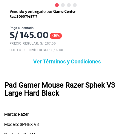
Vendido y entregado por
Game Center
Ruc:
20607148717
Pago al contado
S/
145.00
-
30
%
PRECIO REGULAR: S/
207.00
COSTO DE ENVÍO DESDE: S/ 5.00
Ver Términos y Condiciones
Pad Gamer Mouse Razer Sphek V3
Large Hard Black
Marca: Razer
Modelo: SPHEX V3