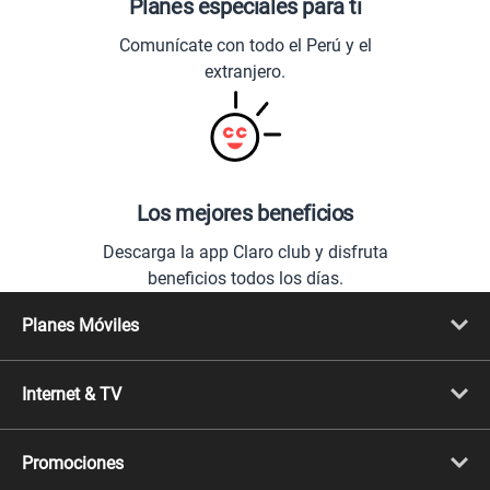
Planes especiales para ti
Comunícate con todo el Perú y el
extranjero.
Los mejores beneficios
Descarga la app Claro club y disfruta
beneficios todos los días.
Planes Móviles
Portabilidad
Línea Nueva
Internet & TV
Línea Adicional
Planes ilimitados
Internet Fibra Óptica
Prepago Chévere
Internet + TV
Migración
Promociones
Mejora tu plan