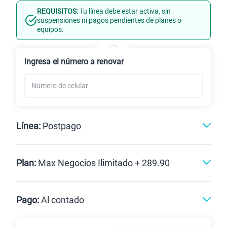
REQUISITOS:
Tu línea debe estar activa, sin
Línea Nueva
Portabilidad
suspensiones ni pagos pendientes de planes o
equipos.
Renovación
Ingresa el número a renovar
Línea:
Postpago
Postpago
Plan:
Max Negocios Ilimitado + 289.90
Max
Max Ilimitado
Pago:
Al contado
Paga en