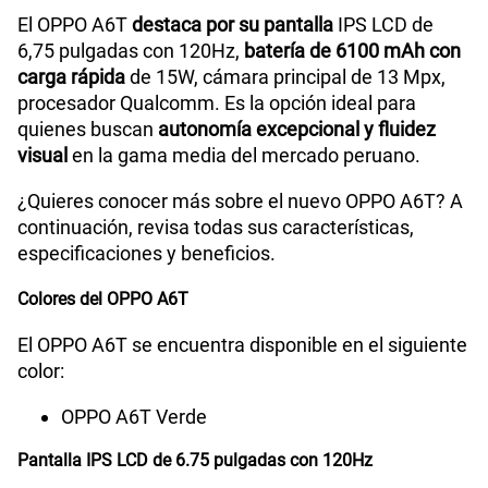
S/
189.90
Paga solo
El OPPO A6T
destaca por su pantalla
IPS LCD de
6,75 pulgadas con 120Hz,
batería de 6100 mAh con
carga rápida
de 15W, cámara principal de 13 Mpx,
200GB
en alta velocidad
S/
289.90
procesador Qualcomm. Es la opción ideal para
Paga solo
quienes buscan
autonomía excepcional y fluidez
visual
en la gama media del mercado peruano.
Ver menos planes
¿Quieres conocer más sobre el nuevo OPPO A6T? A
continuación, revisa todas sus características,
especificaciones y beneficios.
Colores del OPPO A6T
El OPPO A6T se encuentra disponible en el siguiente
color:
OPPO A6T Verde
Pantalla IPS LCD de 6.75 pulgadas con 120Hz