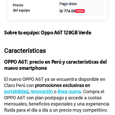
125GB
en alta velocidad
Pago único
Precio
Al contado
Cuotas Claro
cuotas sin
S/
79.90
del equipo
Paga solo
S/
774.00
intereses
135GB
en alta velocidad
S/
95.90
Paga solo
Sobre tu equipo:
Oppo
A6T 128GB Verde
160GB
en alta velocidad
Características
S/
109.90
Paga solo
OPPO A6T: precio en Perú y características del
nuevo smartphone
110GB
en alta velocidad
S/
69.90
Paga solo
El nuevo OPPO A6T ya se encuentra disponible en
Claro Perú con
promociones exclusivas en
175GB
en alta velocidad
portabilidad
,
renovación
o
línea nueva
.
Compra el
S/
159.90
Paga solo
OPPO A6T con plan postpago y accede a cuotas
mensuales, beneficios especiales y una experiencia
fluida para el día a día a un precio muy competitivo.
185GB
en alta velocidad