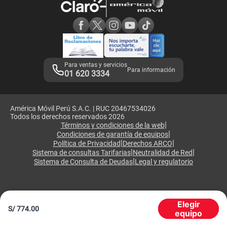
Consulta de reclamos
Consulta de IMEI
Adquirientes iPhone 6, 6S y SE
Hablando Claro
Mensaje de Seguridad
Samsung S25 Ultra
Consideraciones
Términos y Condiciones de Tienda Claro
Libro de Reclamaciones
Legales de marketplace
Para ventas y servicios
Para información
01 620 3334
América Móvil Perú S.A.C. | RUC 20467534026
Todos los derechos reservados 2026
|
Términos y condiciones de la web
|
Condiciones de garantía de equipos
|
|
Política de Privacidad
Derechos ARCO
|
|
Sistema de consultas Tarifarias
Neutralidad de Red
|
Sistema de Consulta de Deudas
Legal y regulatorio
Elegir
S/
774.00
equipo