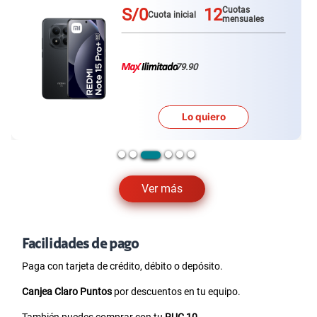
S/0
12
Cuotas
Cuota inicial
mensuales
79.90
Lo quiero
Ver más
Facilidades de pago
Paga con tarjeta de crédito, débito o depósito.
Canjea Claro Puntos
por descuentos en tu equipo.
También puedes comprar con tu
RUC 10
.