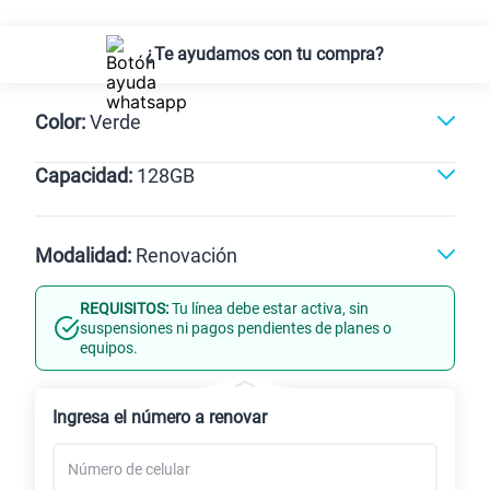
¿Te ayudamos con tu compra?
Color:
Verde
Capacidad:
128GB
Verde
128GB
Modalidad:
Renovación
REQUISITOS:
Tu línea debe estar activa, sin
Línea Nueva
Portabilidad
suspensiones ni pagos pendientes de planes o
equipos.
Renovación
Ingresa el número a renovar