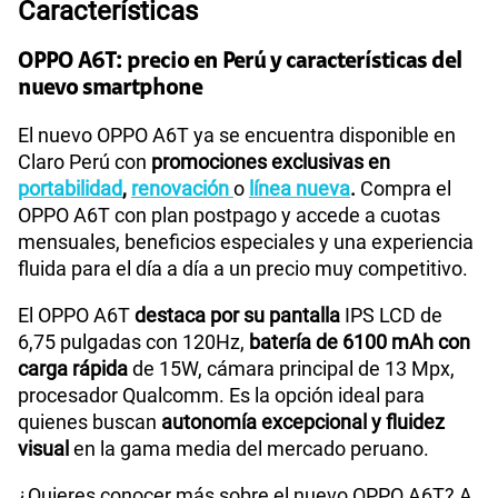
Características
S/
109.90
Paga solo
OPPO A6T: precio en Perú y características del
nuevo smartphone
110GB
en alta velocidad
S/
69.90
Paga solo
El nuevo OPPO A6T ya se encuentra disponible en
Claro Perú con
promociones exclusivas en
175GB
en alta velocidad
portabilidad
,
renovación
o
línea nueva
.
Compra el
S/
159.90
Paga solo
OPPO A6T con plan postpago y accede a cuotas
mensuales, beneficios especiales y una experiencia
fluida para el día a día a un precio muy competitivo.
185GB
en alta velocidad
S/
189.90
Paga solo
El OPPO A6T
destaca por su pantalla
IPS LCD de
6,75 pulgadas con 120Hz,
batería de 6100 mAh con
carga rápida
de 15W, cámara principal de 13 Mpx,
200GB
en alta velocidad
S/
289.90
procesador Qualcomm. Es la opción ideal para
Paga solo
quienes buscan
autonomía excepcional y fluidez
visual
en la gama media del mercado peruano.
Ver menos planes
¿Quieres conocer más sobre el nuevo OPPO A6T? A