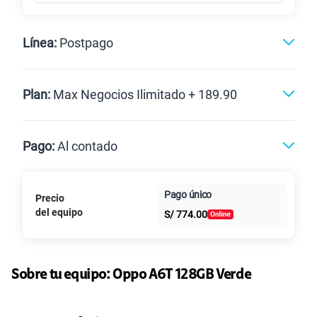
Línea:
Postpago
Postpago
Plan:
Max Negocios Ilimitado + 189.90
Max
Max Ilimitado
Pago:
Al contado
Paga en
125GB
en alta velocidad
Pago único
Precio
Al contado
Cuotas Claro
cuotas sin
S/
79.90
del equipo
Paga solo
S/
774.00
intereses
135GB
en alta velocidad
S/
95.90
Paga solo
Sobre tu equipo:
Oppo
A6T 128GB Verde
160GB
en alta velocidad