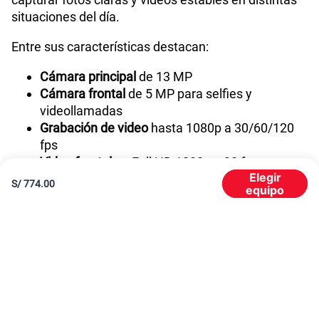
situaciones del día.
Entre sus características destacan:
Cámara principal
de 13 MP
Cámara frontal
de 5 MP para selfies y
videollamadas
Grabación de video
hasta 1080p a 30/60/120
fps
Video frontal
en Full HD 1080p a 30 fps
Elegir
S/
774.00
equipo
Gracias a estas funciones, el OPPO A6T ofrece una
experiencia adecuada para redes sociales,
videollamadas y contenido multimedia cotidiano.
Memoria interna de 128 GB y expansión hasta 2 TB
El OPPO A6T incorpora 128 GB de almacenamiento
interno, permitiendo guardar fotos, videos,