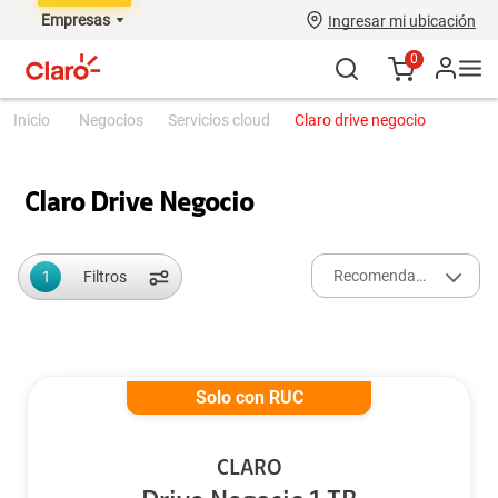
Empresas
Ingresar mi ubicación
0
negocios
servicios cloud
claro drive negocio
Claro Drive Negocio
1
Recomendados
Filtros
Solo con RUC
CLARO