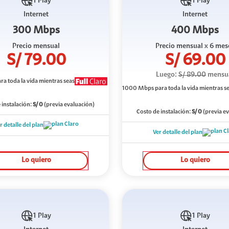
1 Play
1 Play
Internet
Internet
300 Mbps
400 Mbps
Precio mensual
Precio mensual
x 6 mes
S/
79.00
S/
69.00
Luego:
S/
89.00
mensu
ra toda la vida mientras seas
1000 Mbps
para toda la vida mientras s
 instalación:
S/
0
(previa evaluación)
Costo de instalación:
S/
0
(previa e
r detalle del plan
Ver detalle del plan
Lo quiero
Lo quiero
1 Play
1 Play