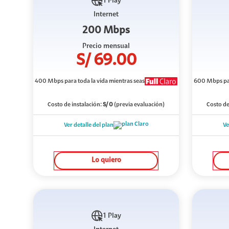
1 Play
Internet
200 Mbps
Precio mensual
S/
69.00
400 Mbps
para toda la vida mientras seas
600 Mbps
pa
Costo de instalación:
S/
0
(previa evaluación)
Costo de
Ver detalle del plan
Ve
Lo quiero
1 Play