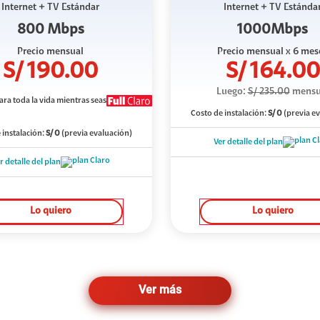
Internet + TV Estándar
Internet + TV Estánda
800 Mbps
1000Mbps
Precio mensual
Precio mensual
x 6 mes
S/
190.00
S/
164.00
Luego:
S/
235.00
mensu
ara toda la vida mientras seas
Costo de instalación:
S/
0
(previa e
 instalación:
S/
0
(previa evaluación)
Ver detalle del plan
r detalle del plan
Lo quiero
Lo quiero
Ver más