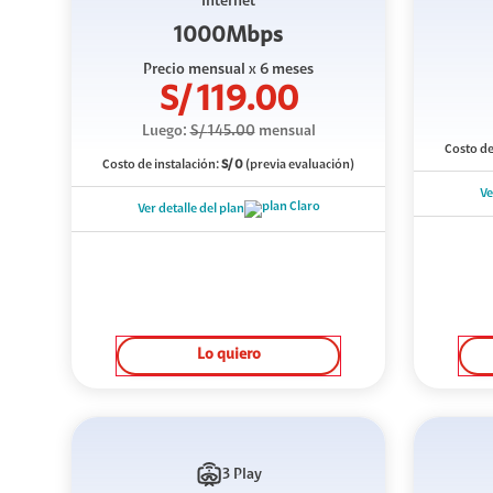
Internet
1000Mbps
Precio mensual
x 6 meses
S/
119.00
Luego:
S/
145.00
mensual
Costo de
Costo de instalación:
S/
0
(previa evaluación)
Ve
Ver detalle del plan
Lo quiero
3 Play