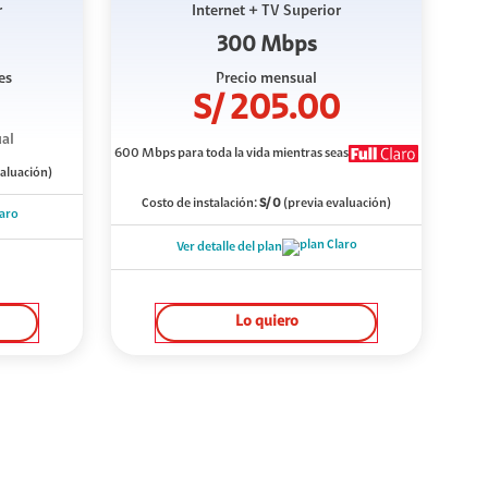
r
Internet + TV Superior
300 Mbps
es
Precio mensual
S/
205.00
al
600 Mbps
para toda la vida mientras seas
valuación)
Costo de instalación:
S/
0
(previa evaluación)
Ver detalle del plan
Lo quiero