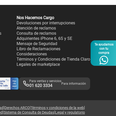
Nos Hacemos Cargo
Devoluciones por interrupciones
Atención de reclamos
s
Consulta de reclamos
Adquirientes iPhone 6, 6S y SE
Mensaje de Seguridad
Te ayudamos
Libro de Reclamaciones
con tu
compra
Consideraciones
Términos y Condiciones de Tienda Claro
Legales de marketplace
Para ventas y servicios
Para información
01 620 3334
|
|
|
dad
Derechos ARCO
Términos y condiciones de la web
|
|
ed
Sistema de Consulta de Deudas
Legal y regulatorio