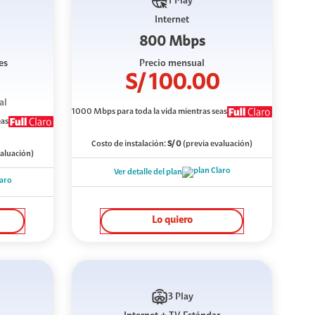
1 Play
Internet
800 Mbps
es
Precio mensual
S/
100.00
al
1000 Mbps
para toda la vida mientras seas
eas
Costo de instalación:
S/
0
(previa evaluación)
valuación)
Ver detalle del plan
Lo quiero
3 Play