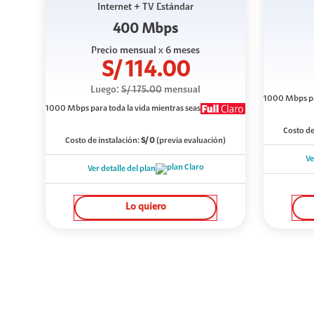
Internet + TV Estándar
400 Mbps
Precio mensual
x 6 meses
S/
114.00
Luego:
S/
175.00
mensual
1000 Mbps
p
1000 Mbps
para toda la vida mientras seas
Costo de
Costo de instalación:
S/
0
(previa evaluación)
Ve
Ver detalle del plan
Lo quiero