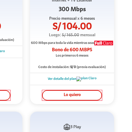
Internet + TV Estándar
300 Mbps
Precio mensual
x 6 meses
0
S/
104.00
Luego:
S/
165.00
mensual
valuación)
600 Mbps
para toda la vida mientras seas
Bono de
600 MBPS
Los primeros 6 meses
Costo de instalación:
S/
0
(previa evaluación)
Ver detalle del plan
Lo quiero
3 Play