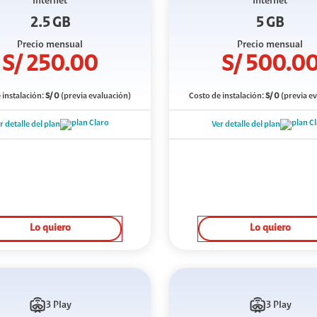
Internet
Internet
2.5 GB
5 GB
Precio mensual
Precio mensual
S/
250.00
S/
500.0
 instalación:
S/
0
(previa evaluación)
Costo de instalación:
S/
0
(previa e
r detalle del plan
Ver detalle del plan
Lo quiero
Lo quiero
3 Play
3 Play