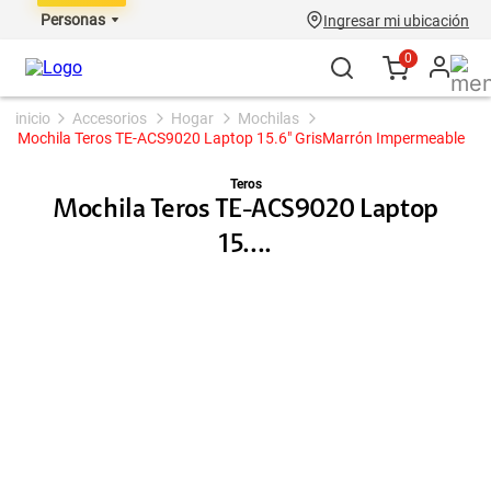
Personas
Ingresar mi ubicación
0
accesorios
hogar
mochilas
Mochila Teros TE-ACS9020 Laptop 15.6" GrisMarrón Impermeable
Teros
Mochila Teros TE-ACS9020 Laptop
15....