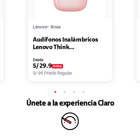
Master G
Negro
Pack de 2 Power Bank Mini
Master-G ...
Desde
S/
77.9
S/
168
Precio Regular
Únete a la experiencia Claro