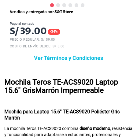
Vendido y entregado por
S&T Store
Pago al contado
S/
39.00
-
34
%
PRECIO REGULAR: S/
59.00
COSTO DE ENVÍO DESDE: S/ 5.00
Ver Términos y Condiciones
Mochila Teros TE-ACS9020 Laptop
15.6" GrisMarrón Impermeable
Mochila para Laptop 15.6" TE-ACS9020 Poliéster Gris
Marrón
La mochila Teros TE-ACS9020 combina
diseño moderno
, resistencia
y funcionalidad para adaptarse a estudiantes, profesionales y