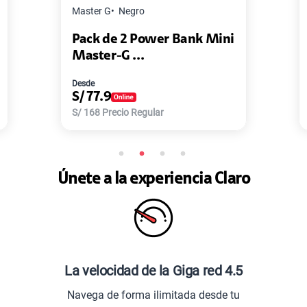
ro
Lenovo
Negro
Power Bank Mini
Audífono Lenovo HE0
..
Parlante Le...
Desde
S/
59
egular
S/
129
Precio Regular
Únete a la experiencia Claro
La velocidad de la Giga red 4.5
Navega de forma ilimitada desde tu