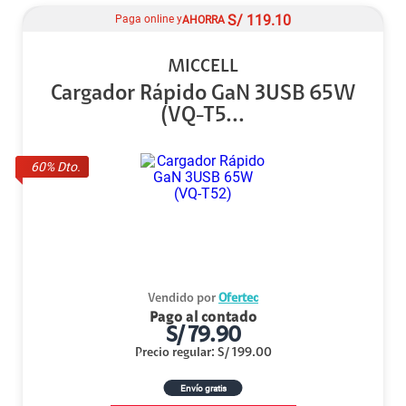
S/
119.10
Paga online y
AHORRA
MICCELL
Cargador Rápido GaN 3USB 65W
(VQ-T5...
60
% Dto.
Vendido por
Ofertec
Pago al contado
S/
79.90
Precio regular
:
S/
199.00
Envío gratis