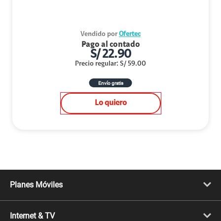
Vendido por
Ofertec
Pago al contado
S/
22.90
Precio regular
:
S/
59.00
Envío gratis
Lo quiero
Planes Móviles
Portabilidad
Línea Nueva
Internet & TV
Línea Adicional