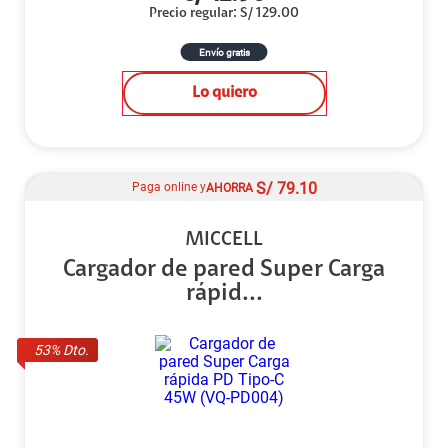
Precio regular
:
S/
129.00
Envío gratis
Lo quiero
S/
79.10
Paga online y
AHORRA
MICCELL
Cargador de pared Super Carga
rápid...
53
% Dto.