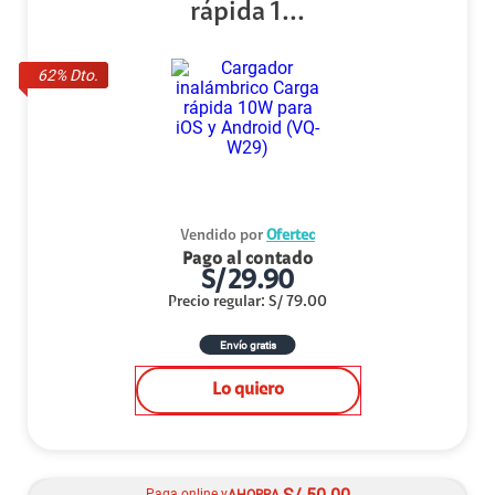
rápida 1...
62
% Dto.
Vendido por
Ofertec
Pago al contado
S/
29.90
Precio regular
:
S/
79.00
Envío gratis
Lo quiero
Paga online y
AHORRA