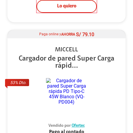
Lo quiero
S/
79.10
Paga online y
AHORRA
MICCELL
Cargador de pared Super Carga
rápid...
53
% Dto.
Vendido por
Ofertec
Pago al contado