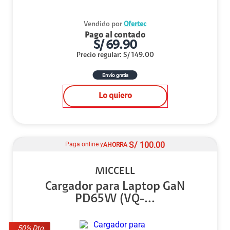
Vendido por
Ofertec
Pago al contado
S/
69.90
Precio regular
:
S/
149.00
Envío gratis
Lo quiero
S/
100.00
Paga online y
AHORRA
MICCELL
Cargador para Laptop GaN
PD65W (VQ-...
50
% Dto.