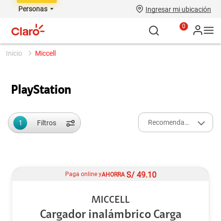
Personas
Ingresar mi ubicación
0
miccell
PlayStation
1
Recomendados
Filtros
S/
49.10
Paga online y
AHORRA
MICCELL
Cargador inalámbrico Carga