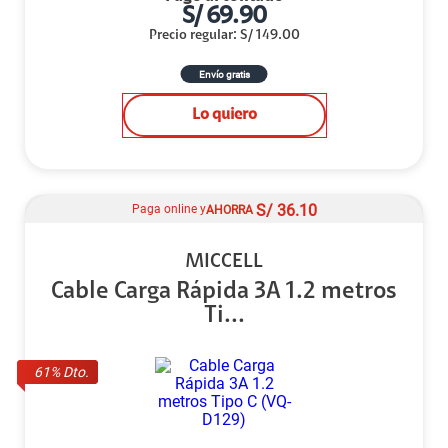
S/
69.90
Precio regular
:
S/
149.00
Envío gratis
Lo quiero
S/
36.10
Paga online y
AHORRA
MICCELL
Cable Carga Rápida 3A 1.2 metros
Ti...
61
% Dto.