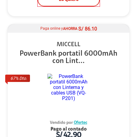
S/
86.10
Paga online y
AHORRA
MICCELL
PowerBank portatil 6000mAh
con Lint...
67
% Dto.
Vendido por
Ofertec
Pago al contado
S/
42.90