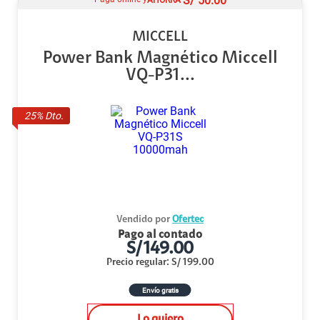
S/
50.00
MICCELL
Power Bank Magnético Miccell
VQ-P31...
25
% Dto.
Vendido por
Ofertec
Pago al contado
S/
149.00
Precio regular
:
S/
199.00
Envío gratis
Lo quiero