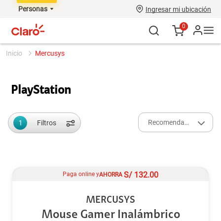
Personas
Ingresar mi ubicación
0
mercusys
PlayStation
1
Recomendados
Filtros
S/
132.00
Paga online y
AHORRA
MERCUSYS
Mouse Gamer Inalámbrico