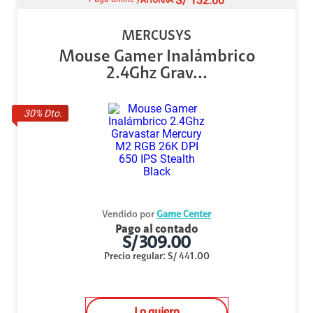
S/
132.00
MERCUSYS
Mouse Gamer Inalámbrico
2.4Ghz Grav...
30
% Dto.
Vendido por
Game Center
Pago al contado
S/
309.00
Precio regular
:
S/
441.00
Lo quiero