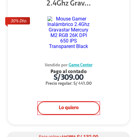
2.4Ghz Grav...
30
% Dto.
Vendido por
Game Center
Pago al contado
S/
309.00
Precio regular
:
S/
441.00
Lo quiero
Paga online y
AHORRA