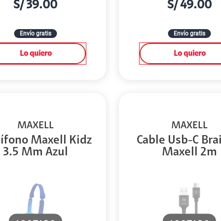
S/
39.00
S/
49.00
Envío gratis
Envío gratis
Lo quiero
Lo quiero
MAXELL
MAXELL
ífono Maxell Kidz
Cable Usb-C Bra
3.5 Mm Azul
Maxell 2m