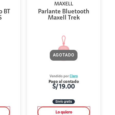
MAXELL
o BT
Parlante Bluetooth
S
Maxell Trek
AGOTADO
Vendido por
Claro
Pago al contado
S/
19.00
Envío gratis
Lo quiero