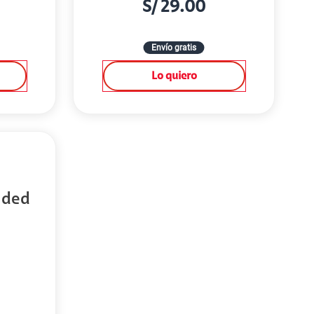
S/
29.00
Envío gratis
Lo quiero
ided