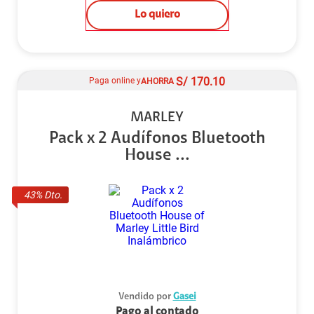
Lo quiero
S/
170.10
Paga online y
AHORRA
MARLEY
Pack x 2 Audífonos Bluetooth
House ...
43
% Dto.
Vendido por
Gasei
Pago al contado