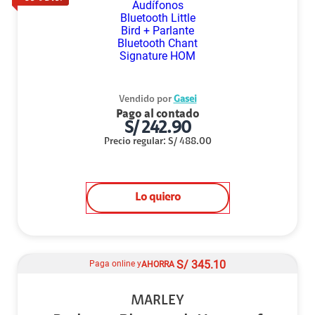
Vendido por
Gasei
Pago al contado
S/
242.90
Precio regular
:
S/
488.00
Lo quiero
S/
345.10
Paga online y
AHORRA
MARLEY