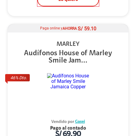
S/
59.10
Paga online y
AHORRA
MARLEY
Audífonos House of Marley
Smile Jam...
46
% Dto.
Vendido por
Gasei
Pago al contado
S/
69.90