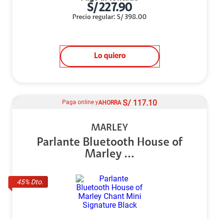
S/
227.90
Precio regular
:
S/
398.00
Lo quiero
S/
117.10
Paga online y
AHORRA
MARLEY
Parlante Bluetooth House of
Marley ...
45
% Dto.