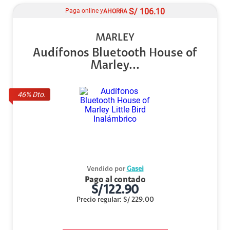
S/
106.10
Paga online y
AHORRA
MARLEY
Audífonos Bluetooth House of
Marley...
46
% Dto.
Vendido por
Gasei
Pago al contado
S/
122.90
Precio regular
:
S/
229.00