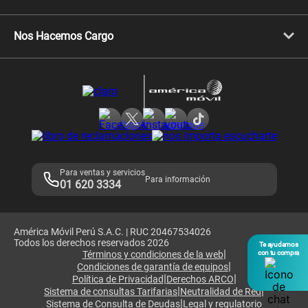
Celulares Xiaomi
Libera tu equipo móvil
Celulares Honor
Llamada por llamada
Celulares Motorola
Nos Hacemos Cargo
Comprobantes electrónicos
Velocidad de internet
Devoluciones por interrupciones
Consultas en línea
Atención de reclamos
Samsung A57
Consulta de reclamos
Consulta de IMEI
Adquirientes iPhone 6, 6S y SE
Hablando Claro
Mensaje de Seguridad
Samsung S25 Ultra
Consideraciones
Términos y Condiciones de Tienda Claro
Libro de Reclamaciones
Legales de marketplace
Para ventas y servicios
Para información
01 620 3334
América Móvil Perú S.A.C. | RUC 20467534026
Todos los derechos reservados 2026
Te ayudamos
|
Términos y condiciones de la web
con tu compra
|
Condiciones de garantía de equipos
|
|
Política de Privacidad
Derechos ARCO
|
|
Sistema de consultas Tarifarias
Neutralidad de Red
|
Sistema de Consulta de Deudas
Legal y regulatorio