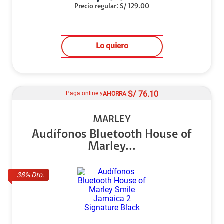
Precio regular
:
S/
129.00
Lo quiero
S/
76.10
Paga online y
AHORRA
MARLEY
Audífonos Bluetooth House of
Marley...
38
% Dto.