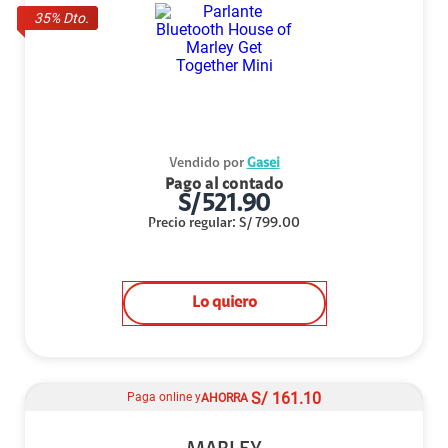
35
% Dto.
Vendido por
Gasei
Pago al contado
S/
521.90
Precio regular
:
S/
799.00
Lo quiero
S/
161.10
Paga online y
AHORRA