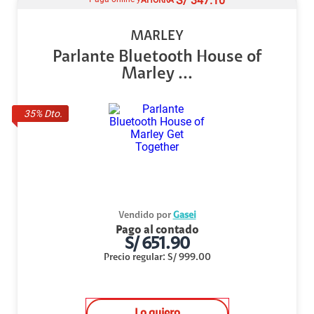
S/
347.10
MARLEY
Parlante Bluetooth House of
Marley ...
35
% Dto.
Vendido por
Gasei
Pago al contado
S/
651.90
Precio regular
:
S/
999.00
Lo quiero