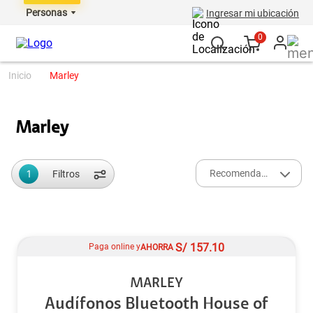
Personas
Ingresar mi ubicación
0
marley
Marley
1
Recomendados
Filtros
S/
157.10
Paga online y
AHORRA
MARLEY
Audífonos Bluetooth House of