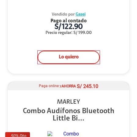
Vendido por
Gasei
Pago al contado
S/
122.90
Precio regular
:
S/
199.00
Lo quiero
S/
245.10
Paga online y
AHORRA
MARLEY
Combo Audífonos Bluetooth
Little Bi...
50
% Dto.