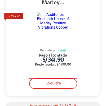
Marley...
31
% Dto.
Vendido por
Gasei
Pago al contado
S/
341.90
Precio regular
:
S/
499.00
Lo quiero
Paga online y
AHORRA