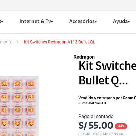
s
Internet & Tv
Accesorios
Ayuda
computo
Kit Switches Redragon A113 Bullet QL
Redragon
Kit Switch
Bullet Q...
Vendido y entregado por
Game C
Ruc:
20607148717
Pago al contado
S/
55.00
-
44
%
PRECIO REGULAR: S/
99.00