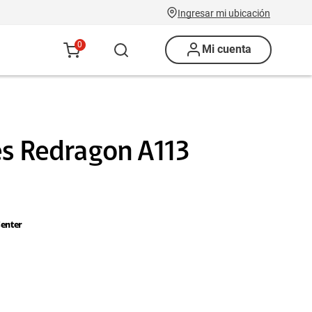
Ingresar mi ubicación
0
Mi cuenta
es Redragon A113
enter