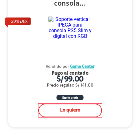
consola...
30
% Dto.
Vendido por
Game Center
Pago al contado
S/
99.00
Precio regular
:
S/
141.00
Envío gratis
Lo quiero