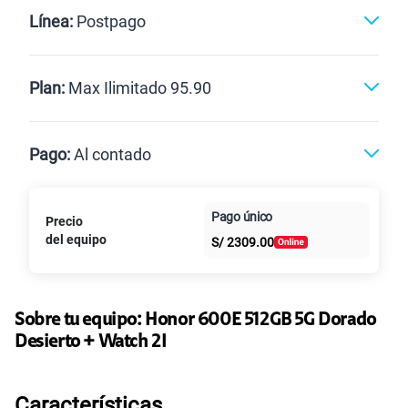
Línea Nueva
Portabilidad
Línea:
Postpago
Renovación
Celular liberado
Postpago
Prepago
Plan:
Max Ilimitado 95.90
Max
Max Ilimitado
Pago:
Al contado
Paga en
125GB
en alta velocidad
Pago único
Precio
Al contado
Cuotas Claro
cuotas sin
S/
79.90
Paga solo
del equipo
S/
2309.00
intereses
155 GB
en alta velocidad
S/
95.90
Paga solo
Sobre tu equipo:
Honor
600E 512GB 5G Dorado
Desierto + Watch 2I
Ver más planes
Características