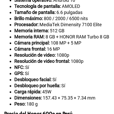
Sistema operativo:
Android 16
Tecnología de pantalla:
AMOLED
Tamaño de pantalla:
6.6 pulgadas
Brillo máximo:
800 / 2000 / 6500 nits
Procesador:
MediaTek Dimensity 7100 Elite
Memoria interna:
512 GB
Memoria RAM:
8 GB + HONOR RAM Turbo 8 GB
Cámara principal:
108 MP + 5 MP
Cámara frontal:
16 MP
Resolución de video:
1080p
Resolución de video frontal:
1080p
NFC:
Sí
GPS:
Sí
Desbloqueo facial:
Sí
Desbloqueo por huella:
Sí
Carga rápida:
45W
Dimensiones:
157.43 × 75.35 × 7.34 mm
Peso:
180 g