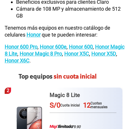
Beneficios exclusivos para clientes Claro
Cámara de 108 MP y almacenamiento de 512
GB
Tenemos más equipos en nuestro catálogo de
celulares
Honor
que te pueden interesar:
Honor 600 Pro
,
Honor 600e
,
Honor 600
,
Honor Magic
8 Lite
,
Honor Magic 8 Pro
,
Honor X5C
,
Honor X5D
,
Honor X6C
.
Top equipos
sin cuota inicial
3
Galaxy A57
S/0
12
Cuotas
Cuota inicial
mensuales
79.90