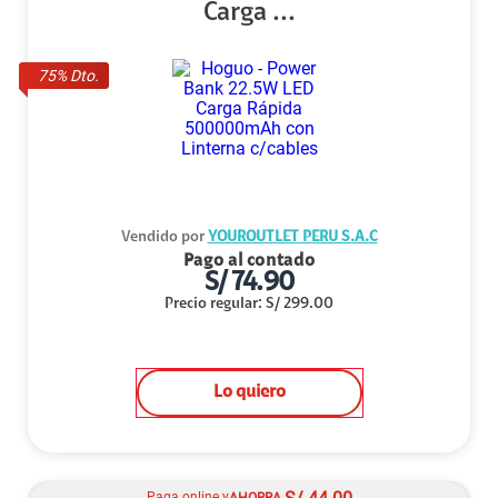
Carga ...
75
% Dto.
Vendido por
YOUROUTLET PERU S.A.C
Pago al contado
S/
74.90
Precio regular
:
S/
299.00
Lo quiero
Paga online y
AHORRA