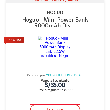
S/
44.00
HOGUO
Hoguo - Mini Power Bank
5000mAh Dis...
56
% Dto.
Vendido por
YOUROUTLET PERU S.A.C
Pago al contado
S/
35.00
Precio regular
:
S/
79.00
Lo quiero