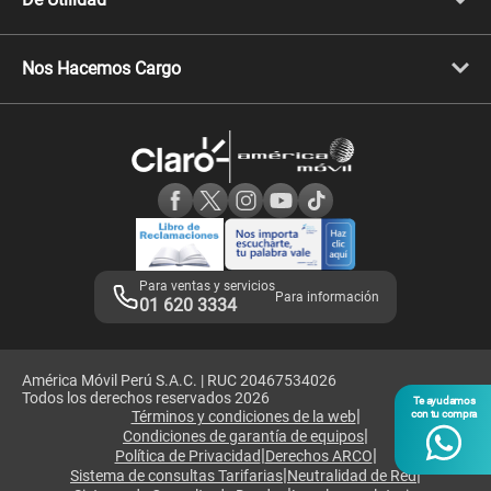
Celulares Samsung
Celulares Xiaomi
Libera tu equipo móvil
Celulares Honor
Llamada por llamada
Celulares Motorola
Nos Hacemos Cargo
Comprobantes electrónicos
Velocidad de internet
Devoluciones por interrupciones
Consultas en línea
Atención de reclamos
Samsung A57
Consulta de reclamos
Consulta de IMEI
Adquirientes iPhone 6, 6S y SE
Hablando Claro
Mensaje de Seguridad
Samsung S25 Ultra
Consideraciones
Términos y Condiciones de Tienda Claro
Libro de Reclamaciones
Legales de marketplace
Para ventas y servicios
Para información
01 620 3334
América Móvil Perú S.A.C. | RUC 20467534026
Todos los derechos reservados 2026
Te ayudamos
|
Términos y condiciones de la web
con tu compra
|
Condiciones de garantía de equipos
|
|
Política de Privacidad
Derechos ARCO
|
|
Sistema de consultas Tarifarias
Neutralidad de Red