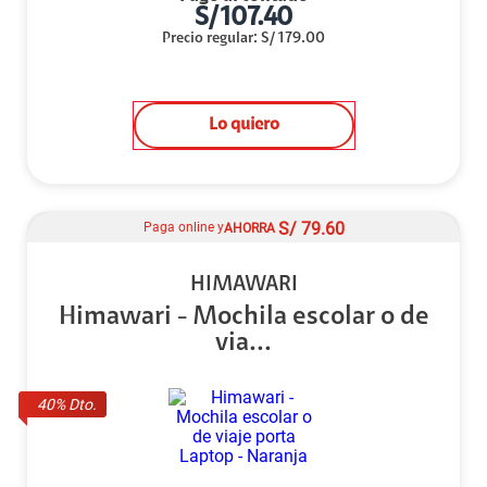
S/
107.40
Precio regular
:
S/
179.00
Lo quiero
S/
79.60
Paga online y
AHORRA
HIMAWARI
Himawari - Mochila escolar o de
via...
40
% Dto.