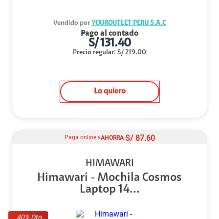
Vendido por
YOUROUTLET PERU S.A.C
Pago al contado
S/
131.40
Precio regular
:
S/
219.00
Lo quiero
S/
87.60
Paga online y
AHORRA
HIMAWARI
Himawari - Mochila Cosmos
Laptop 14...
40
% Dto.