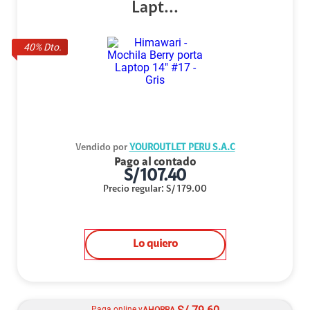
Lapt...
40
% Dto.
Vendido por
YOUROUTLET PERU S.A.C
Pago al contado
S/
107.40
Precio regular
:
S/
179.00
Lo quiero
Paga online y
AHORRA