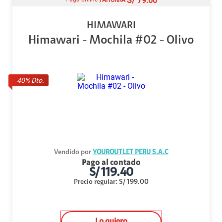
S/
79.60
HIMAWARI
Himawari - Mochila #02 - Olivo
40
% Dto.
Vendido por
YOUROUTLET PERU S.A.C
Pago al contado
S/
119.40
Precio regular
:
S/
199.00
Lo quiero