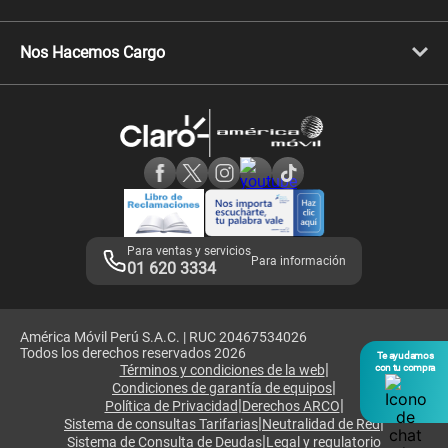
Celulares Xiaomi
Libera tu equipo móvil
Celulares Honor
Llamada por llamada
Celulares Motorola
Nos Hacemos Cargo
Comprobantes electrónicos
Velocidad de internet
Devoluciones por interrupciones
Consultas en línea
Atención de reclamos
Samsung A57
Consulta de reclamos
Consulta de IMEI
Adquirientes iPhone 6, 6S y SE
Hablando Claro
Mensaje de Seguridad
Samsung S25 Ultra
Consideraciones
Términos y Condiciones de Tienda Claro
Libro de Reclamaciones
Legales de marketplace
Para ventas y servicios
Para información
01 620 3334
América Móvil Perú S.A.C. | RUC 20467534026
Todos los derechos reservados 2026
Te ayudamos
|
Términos y condiciones de la web
con tu compra
|
Condiciones de garantía de equipos
|
|
Política de Privacidad
Derechos ARCO
|
|
Sistema de consultas Tarifarias
Neutralidad de Red
|
Sistema de Consulta de Deudas
Legal y regulatorio