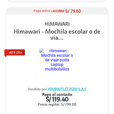
S/
79.60
Paga online y
AHORRA
HIMAWARI
Himawari - Mochila escolar o de
via...
40
% Dto.
Vendido por
YOUROUTLET PERU S.A.C
Pago al contado
S/
119.40
Precio regular
:
S/
199.00