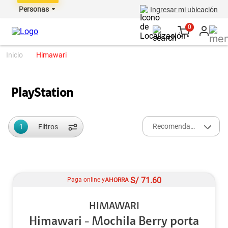
Personas
Ingresar mi ubicación
0
himawari
PlayStation
1
Recomendados
Filtros
S/
71.60
Paga online y
AHORRA
HIMAWARI
Himawari - Mochila Berry porta