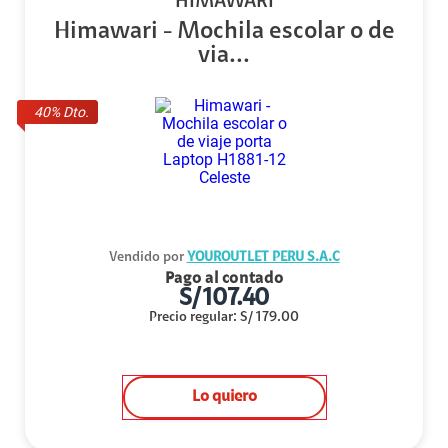
HIMAWARI
Himawari - Mochila escolar o de
via...
40
% Dto.
Vendido por
YOUROUTLET PERU S.A.C
Pago al contado
S/
107.40
Precio regular
:
S/
179.00
Lo quiero