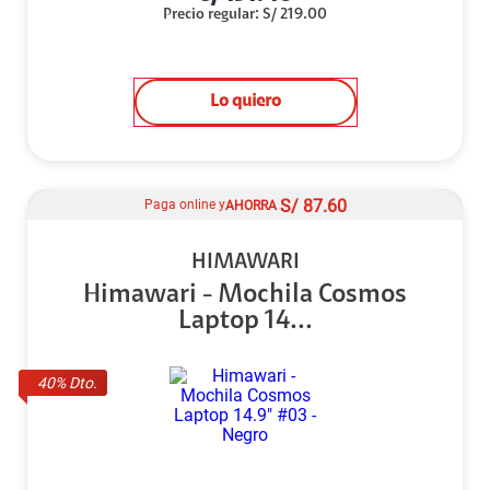
Precio regular
:
S/
219.00
Lo quiero
S/
87.60
Paga online y
AHORRA
HIMAWARI
Himawari - Mochila Cosmos
Laptop 14...
40
% Dto.