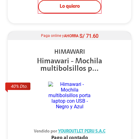
Lo quiero
S/
71.60
Paga online y
AHORRA
HIMAWARI
Himawari - Mochila
multibolsillos p...
40
% Dto.
Vendido por
YOUROUTLET PERU S.A.C
Pago al contado