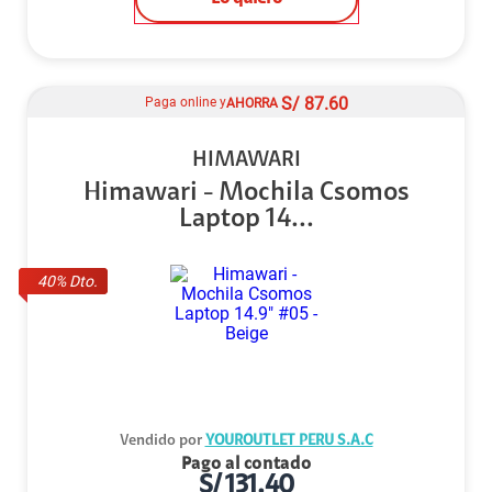
S/
87.60
Paga online y
AHORRA
HIMAWARI
Himawari - Mochila Csomos
Laptop 14...
40
% Dto.
Vendido por
YOUROUTLET PERU S.A.C
Pago al contado
S/
131.40