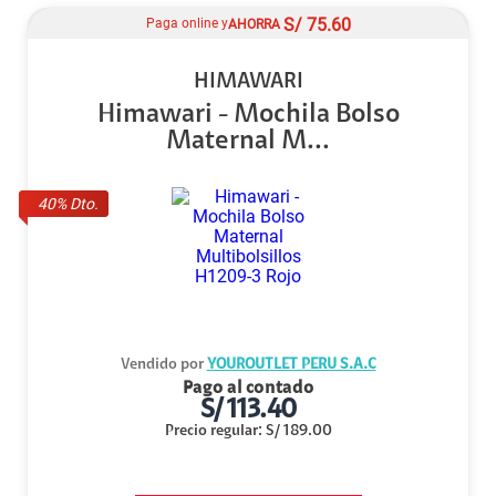
S/
75.60
Paga online y
AHORRA
HIMAWARI
Himawari - Mochila Bolso
Maternal M...
40
% Dto.
Vendido por
YOUROUTLET PERU S.A.C
Pago al contado
S/
113.40
Precio regular
:
S/
189.00