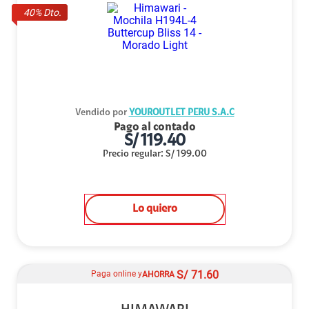
40
% Dto.
Vendido por
YOUROUTLET PERU S.A.C
Pago al contado
S/
119.40
Precio regular
:
S/
199.00
Lo quiero
S/
71.60
Paga online y
AHORRA