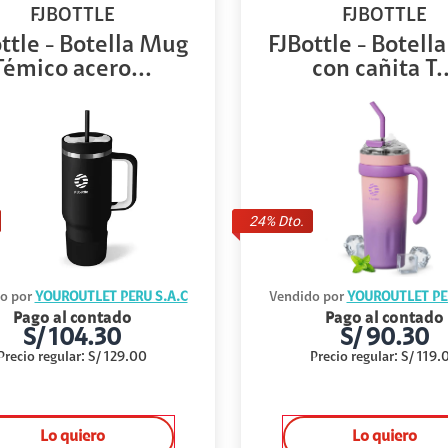
FJBOTTLE
FJBOTTLE
ttle - Botella Mug
FJBottle - Botell
Témico acero...
con cañita T..
24
% Dto.
o por
YOUROUTLET PERU S.A.C
Vendido por
YOUROUTLET PE
Pago al contado
Pago al contado
S/
104.30
S/
90.30
Precio regular
:
S/
129.00
Precio regular
:
S/
119.
Lo quiero
Lo quiero