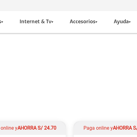
s
Internet & Tv
Accesorios
Ayuda
online y
AHORRA
S/
24.70
Paga online y
AHORRA
S