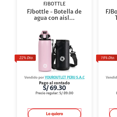
FJBOTTLE
FJbottle - Botella de
FJBo
agua con aisl...
22
% Dto.
19
% Dto.
Vendido por
YOUROUTLET PERU S.A.C
Vendid
Pago al contado
S/
69.30
Precio regular
:
S/
89.00
Lo quiero