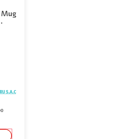
a Mug
.
RU S.A.C
00