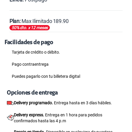
Postpago
Plan:
Max Ilimitado 189.90
50% dto. x 12 meses
Max
Max Ilimitado
Facilidades de pago
Tarjeta de crédito
o débito.
Pago contraentrega
S/
39.95
S/
79.90
Puedes pagarlo con tu billetera digital
50% dto. x 6 meses
Paga solo
Opciones de entrega
Delivery programado.
Entrega hasta en 3 días hábiles.
S/
47.95
S/
95.90
Delivery express.
Entrega en 1 hora para pedidos
confirmados hasta las 4 p.m
50% dto. x 12 meses
Paga solo
Recojo en tienda.
Disponible en cualquiera de nuestros