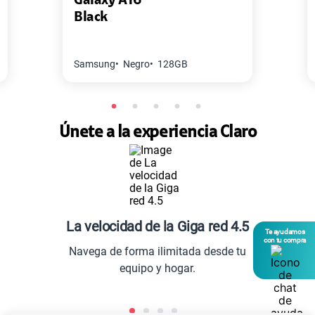
Galaxy A16
Black
S/
94.95
S/
189.90
50% dto. x 12 meses
Paga solo
Samsung
Negro
128GB
S/
144.95
S/
289.90
Únete a la experiencia Claro
50% dto. x 12 meses
Paga solo
Ver menos planes
La velocidad de la Giga red 4.5
Te ayudamos
con tu compra
Navega de forma ilimitada desde tu
equipo y hogar.