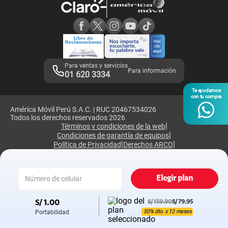
Consulta de reclamos
Consulta de IMEI
Adquirientes iPhone 6, 6S y SE
Hablando Claro
Mensaje de Seguridad
Samsung S25 Ultra
Consideraciones
Términos y Condiciones de Tienda Claro
Libro de Reclamaciones
Legales de marketplace
Para ventas y servicios
Para información
01 620 3334
Te ayudamos
con tu compra
América Móvil Perú S.A.C. | RUC 20467534026
Todos los derechos reservados 2026
|
Términos y condiciones de la web
|
Condiciones de garantía de equipos
|
|
Política de Privacidad
Derechos ARCO
|
|
Sistema de consultas Tarifarias
Neutralidad de Red
|
Sistema de Consulta de Deudas
Legal y regulatorio
Elegir plan
S/
1.00
S/ 159.90
S/
79.95
50% dto. x 12 meses
Portabilidad