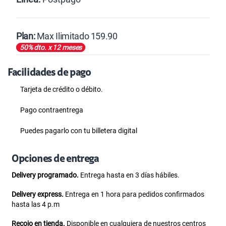
Postpago
Plan:
Max Ilimitado 159.90
50% dto. x 12 meses
50% dto. x 12 meses
Max
Max Ilimitado
Facilidades de pago
Tarjeta de crédito
o débito.
Pago contraentrega
S/
39.95
S/
79.90
Puedes pagarlo con tu billetera digital
50% dto. x 6 meses
Paga solo
Opciones de entrega
Delivery programado.
Entrega hasta en 3 días hábiles.
Delivery express.
Entrega en 1 hora para pedidos confirmados
S/
47.95
S/
95.90
hasta las 4 p.m
50% dto. x 12 meses
Paga solo
Recojo en tienda.
Disponible en cualquiera de nuestros centros