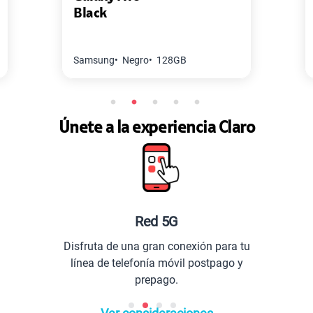
White
S/
94.95
S/
189.90
50% dto. x 12 meses
Paga solo
Apple
Blanco
128GB
S/
144.95
S/
289.90
Únete a la experiencia Claro
50% dto. x 12 meses
Paga solo
Ver menos planes
Red 5G
Disfruta de una gran conexión para tu
línea de telefonía móvil postpago y
prepago.