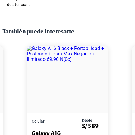
de atención.
S/
34.95
S/
69.90
También puede interesarte
50% dto. x 6 meses
Paga solo
S/
54.95
S/
109.90
50% dto. x 12 meses
Paga solo
S/
79.95
S/
159.90
50% dto. x 12 meses
Paga solo
Desde
Celular
S/
3099
iPhone 16e