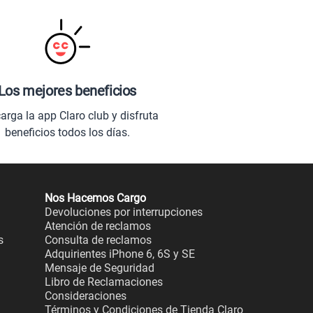
Los mejores beneficios
arga la app Claro club y disfruta
beneficios todos los días.
Nos Hacemos Cargo
Devoluciones por interrupciones
Atención de reclamos
s
Consulta de reclamos
Adquirientes iPhone 6, 6S y SE
Mensaje de Seguridad
Libro de Reclamaciones
Consideraciones
Términos y Condiciones de Tienda Claro