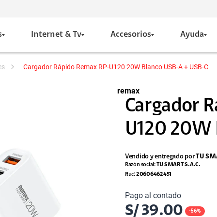
s
Internet & Tv
Accesorios
Ayuda
es
Cargador Rápido Remax RP-U120 20W Blanco USB-A + USB-C
remax
Cargador R
U120 20W B
Vendido y entregado por
TU SMA
Razón social:
TU SMART S.A.C.
Ruc:
20606462451
Pago al contado
S/
39.00
-
56
%