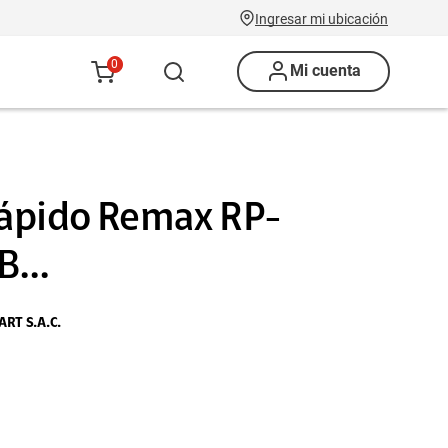
Ingresar mi ubicación
0
Mi cuenta
ápido Remax RP-
...
RT S.A.C.