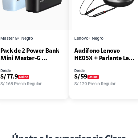
Master G
Negro
Lenovo
Negro
Pack de 2 Power Bank
Audífono Lenovo
Mini Master-G ...
HE05X + Parlante Le...
Desde
Desde
S/
77.9
S/
59
S/
168
Precio Regular
S/
129
Precio Regular