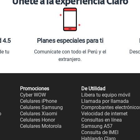
Únete a la experiencia Claro
d 4.5
Planes especiales para ti
de tu
Comunícate con todo el Perú y el
Desc
extranjero.
Promociones
De Utilidad
Cyber WOW
Libera tu equipo móvil
Celulares iPhone
Llamada por llamada
Celulares Samsung
Comprobantes electrónico
o
Celulares Xiaomi
Velocidad de internet
Celulares Honor
Consultas en línea
Celulares Motorola
Samsung A57
Consulta de IMEI
Hablando Claro