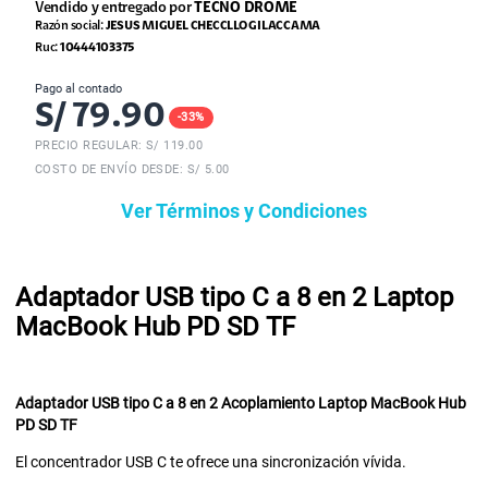
Vendido y entregado por
TECNO DROME
Razón social:
JESUS MIGUEL CHECCLLO GILACCAMA
Ruc:
10444103375
Pago al contado
S/
79.90
-
33
%
PRECIO REGULAR: S/
119.00
COSTO DE ENVÍO DESDE: S/ 5.00
Ver Términos y Condiciones
Adaptador USB tipo C a 8 en 2 Laptop
MacBook Hub PD SD TF
Adaptador USB tipo C a 8 en 2 Acoplamiento Laptop MacBook Hub
PD SD TF
El concentrador USB C te ofrece una sincronización vívida.