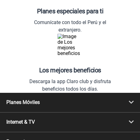
Planes especiales para ti
Comunícate con todo el Perú y el
extranjero.
Los mejores beneficios
Descarga la app Claro club y disfruta
beneficios todos los días.
Planes Móviles
Portabilidad
Línea Nueva
Internet & TV
Línea Adicional
Planes ilimitados
Internet Fibra Óptica
Prepago Chévere
Internet + TV
Migración