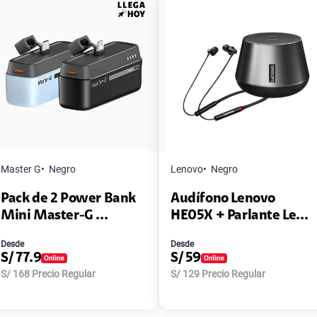
Master G
Negro
Lenovo
Negro
Pack de 2 Power Bank
Audífono Lenovo
Mini Master-G ...
HE05X + Parlante Le...
Desde
Desde
S/
77.9
S/
59
S/
168
Precio Regular
S/
129
Precio Regular