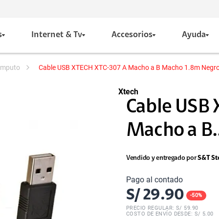
s
Internet & Tv
Accesorios
Ayuda
computo
Cable USB XTECH XTC-307 A Macho a B Macho 1.8m Negr
Xtech
Cable USB 
Macho a B..
Vendido y entregado por
S&T St
Pago al contado
S/
29.90
-
50
%
PRECIO REGULAR: S/
59.90
COSTO DE ENVÍO DESDE: S/ 5.00