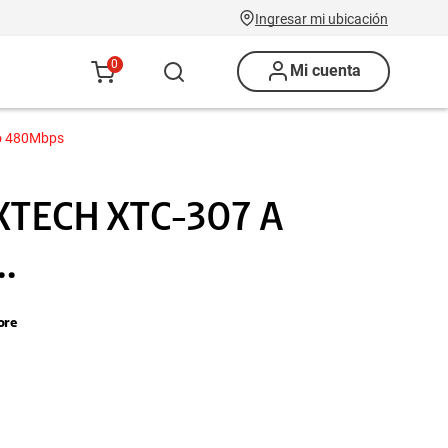
Ingresar mi ubicación
0
Mi cuenta
o 480Mbps
XTECH XTC-307 A
.
ore