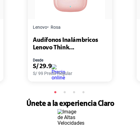
Master G
Negro
Pack de 2 Power Bank Mini
Master-G ...
Desde
S/
77.9
S/
168
Precio Regular
Únete a la experiencia Claro