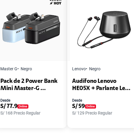
Master G
Negro
Lenovo
Negro
Pack de 2 Power Bank
Audífono Lenovo
Mini Master-G ...
HE05X + Parlante Le...
Desde
Desde
S/
77.9
S/
59
S/
168
Precio Regular
S/
129
Precio Regular