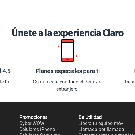
Únete a la experiencia Claro
d 4.5
Planes especiales para ti
de tu
Comunícate con todo el Perú y el
Desc
extranjero.
Promociones
De Utilidad
Cyber WOW
Libera tu equipo móvil
Celulares iPhone
Llamada por llamada