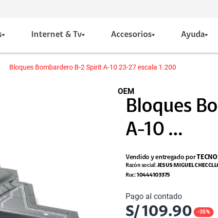
s
Internet & Tv
Accesorios
Ayuda
Bloques Bombardero B-2 Spirit A-10 23-27 escala 1.200
OEM
Bloques Bo
A-10 ...
Vendido y entregado por
TECNO
Razón social:
JESUS MIGUEL CHECCL
Ruc:
10444103375
Pago al contado
S/
109.90
-
35
%