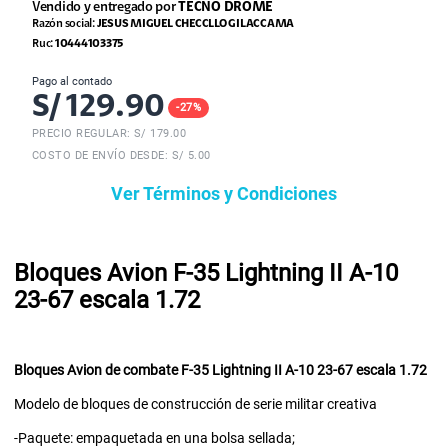
Vendido y entregado por
TECNO DROME
Razón social:
JESUS MIGUEL CHECCLLO GILACCAMA
Ruc:
10444103375
Pago al contado
S/
129.90
-
27
%
PRECIO REGULAR: S/
179.00
COSTO DE ENVÍO DESDE: S/ 5.00
Ver Términos y Condiciones
Bloques Avion F-35 Lightning II A-10
23-67 escala 1.72
Bloques Avion de combate F-35 Lightning II A-10 23-67 escala 1.72
Modelo de bloques de construcción de serie militar creativa
-Paquete: empaquetada en una bolsa sellada;