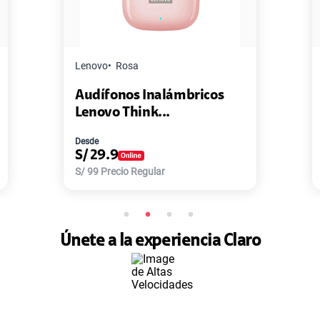
a
Master G
Negro
s Inalámbricos
Pack de 2 Power Ban
ink...
Master-G ...
Desde
S/
77.9
Regular
S/
168
Precio Regular
Únete a la experiencia Claro