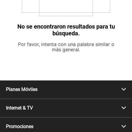
No se encontraron resultados para tu
búsqueda.
Por favor, intenta con una palabra similar o
más general.
Planes Móviles
Portabilidad
Línea Nueva
Internet & TV
Línea Adicional
Planes ilimitados
Internet Fibra Óptica
Prepago Chévere
Internet + TV
Migración
Promociones
Mejora tu plan