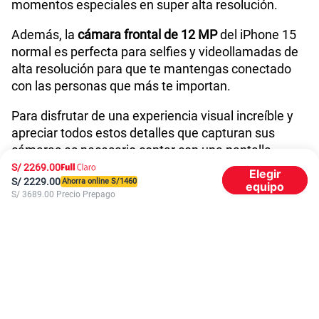
momentos especiales en super alta resolución.
Además, la
cámara frontal de 12 MP
del iPhone 15
Dimensión
147.6 mm x 71.6 mm x 7.8 mm
normal es perfecta para selfies y videollamadas de
alta resolución para que te mantengas conectado
con las personas que más te importan.
Hasta un 50% de carga en 30 minutos12 con un
Carga
adaptador de 20 W o superior (disponible por
rápida
Para disfrutar de una experiencia visual increíble y
separado)
apreciar todos estos detalles que capturan sus
cámaras es necesario contar con una pantalla
Potencia en Watts
15 W
increíble. Ahora te detallamos porque las
S/
2269.00
Elegir
S/
2229.00
características de la pantalla del iPhone 15 son de
Ahorra online S/
1460
equipo
S/
3689.00
Precio Prepago
las mejores.
Compatibilidad nano-SIM
Sí
Pantalla Super Retina XDR OLED de 6.1 pulgadas
La pantalla del iPhone 15 ofrece una experiencia
Compatibilidad con eSIM
Sí
visual increíble gracias a su
pantalla Super Retina
XDR OLED de 6.1 pulgadas
sin marco. Disfruta de
sus colores vivos y detalles nítidos para visualizar