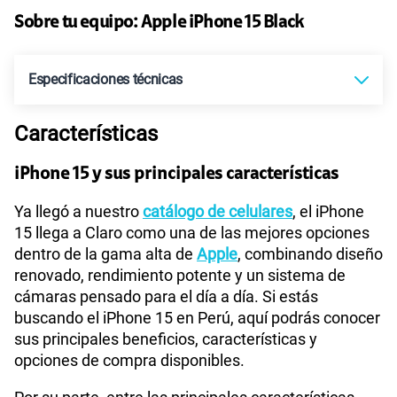
Sobre tu equipo:
Apple
iPhone 15 Black
Ver más planes
Especificaciones técnicas
Características
Tecnología de Pantalla
Super Retina XDR | OLED
iPhone 15 y sus principales características
Sistema operativo
iOS 17
Ya llegó a nuestro
catálogo de celulares
, el iPhone
15 llega a Claro como una de las mejores opciones
dentro de la gama alta de
Apple
, combinando diseño
renovado, rendimiento potente y un sistema de
Procesador
A16 Bionic
cámaras pensado para el día a día. Si estás
buscando el iPhone 15 en Perú, aquí podrás conocer
sus principales beneficios, características y
Tamaño de Pantalla
6.1 pulgadas
opciones de compra disponibles.