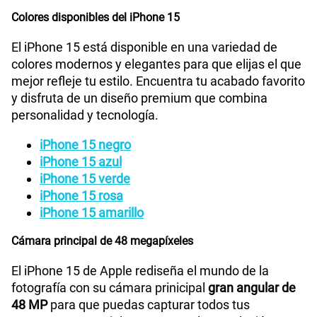
Colores disponibles del iPhone 15
Grabadora de Voz
Si
El iPhone 15 está disponible en una variedad de
colores modernos y elegantes para que elijas el que
Tipo de Batería
Batería de iones de litio
mejor refleje tu estilo. Encuentra tu acabado favorito
y disfruta de un diseño premium que combina
personalidad y tecnología.
Capacidad Memoria Interna
128 GB / 256 GB / 512 GB
iPhone 15 negro
iPhone 15 azul
iPhone 15 verde
GPS
Si
iPhone 15 rosa
iPhone 15 amarillo
Cámara principal de 48 megapíxeles
Reconocimiento Facial
Si
El iPhone 15 de Apple rediseña el mundo de la
fotografía con su cámara prinicipal
gran angular de
iPhone con iOS 17 | Cable de carga USB‑C |
Que viene en
48 MP
para que puedas capturar todos tus
la caja
Documentación