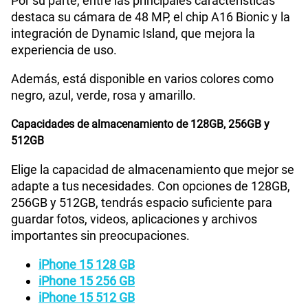
Por su parte, entre las principales características
WiFI
Si
destaca su cámara de 48 MP, el chip A16 Bionic y la
integración de Dynamic Island, que mejora la
experiencia de uso.
Peso
171 g
Además, está disponible en varios colores como
negro, azul, verde, rosa y amarillo.
Bluetooth
Si
Capacidades de almacenamiento de 128GB, 256GB y
512GB
Elige la capacidad de almacenamiento que mejor se
Cámara de fotos Principal
Gran angular de 48 MP
adapte a tus necesidades. Con opciones de 128GB,
256GB y 512GB, tendrás espacio suficiente para
guardar fotos, videos, aplicaciones y archivos
Cámara de fotos Frontal
Ultra gran angular de 12 MP
importantes sin preocupaciones.
iPhone 15 128 GB
Radio FM
No
iPhone 15 256 GB
iPhone 15 512 GB