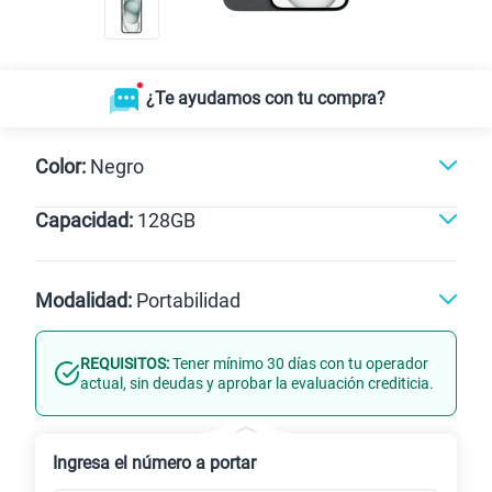
¿Te ayudamos con tu compra?
Color:
Negro
Capacidad:
128GB
Negro
GB
256GB
512GB
256GB
128GB
128GB
Modalidad:
Portabilidad
REQUISITOS:
Tener mínimo 30 días con tu operador
Línea Nueva
Portabilidad
actual, sin deudas y aprobar la evaluación crediticia.
Renovación
Celular liberado
Ingresa el número a portar