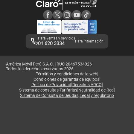
Consulta de reclamos
Consulta de IMEI
Adquirientes iPhone 6, 6S y SE
Hablando Claro
Mensaje de Seguridad
Samsung S25 Ultra
Consideraciones
Términos y Condiciones de Tienda Claro
Libro de Reclamaciones
Legales de marketplace
Para ventas y servicios
Para información
01 620 3334
América Móvil Perú S.A.C. | RUC 20467534026
Todos los derechos reservados 2026
|
Términos y condiciones de la web
|
Condiciones de garantía de equipos
|
|
Política de Privacidad
Derechos ARCO
|
|
Sistema de consultas Tarifarias
Neutralidad de Red
|
Sistema de Consulta de Deudas
Legal y regulatorio