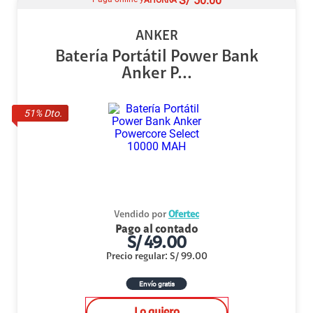
S/
50.00
ANKER
Batería Portátil Power Bank
Anker P...
51
% Dto.
Vendido por
Ofertec
Pago al contado
S/
49.00
Precio regular
:
S/
99.00
Envío gratis
Lo quiero