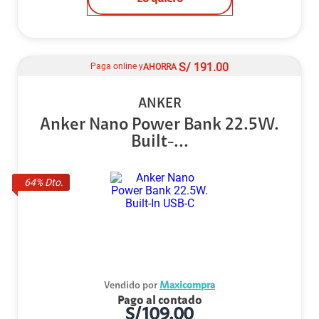
S/
191.00
Paga online y
AHORRA
ANKER
Anker Nano Power Bank 22.5W.
Built-...
64
% Dto.
Vendido por
Maxicompra
Pago al contado
S/
109.00