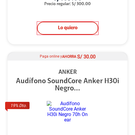
Precio regular
:
S/
300.00
Lo quiero
S/
30.00
Paga online y
AHORRA
ANKER
Audífono SoundCore Anker H30i
Negro...
19
% Dto.