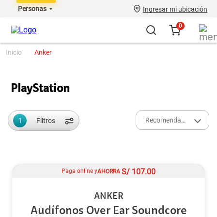
Personas
Ingresar mi ubicación
0
anker
PlayStation
1
Recomendados
Filtros
S/
107.00
Paga online y
AHORRA
ANKER
Audífonos Over Ear Soundcore