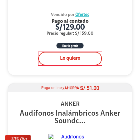
Vendido por
Ofertec
Pago al contado
S/
129.00
Precio regular
:
S/
159.00
Envío gratis
Lo quiero
S/
51.00
Paga online y
AHORRA
ANKER
Audífonos Inalámbricos Anker
Soundc...
30
% Dto.