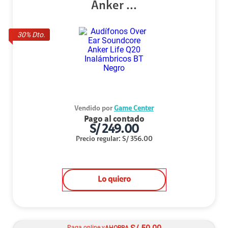
Anker ...
30
% Dto.
Vendido por
Game Center
Pago al contado
S/
249.00
Precio regular
:
S/
356.00
Lo quiero
Paga online y
AHORRA