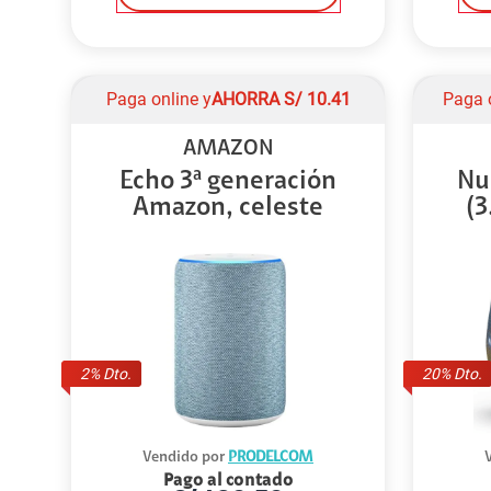
Paga online y
AHORRA
S/
10.41
Paga 
AMAZON
Echo 3ª generación
Nu
Amazon, celeste
(3
2
% Dto.
20
% Dto.
Vendido por
PRODELCOM
Pago al contado