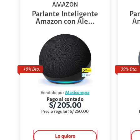
AMAZON
Parlante Inteligente
Par
Amazon con Ale...
Am
18
% Dto.
39
% Dto.
Vendido por
Maxicompra
Pago al contado
S/
205.00
Precio regular
:
S/
250.00
Lo quiero