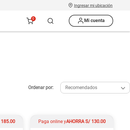
Ingresar mi ubicación
0
Mi cuenta
Ordenar por:
Recomendados
/
185.00
Paga online y
AHORRA
S/
130.00