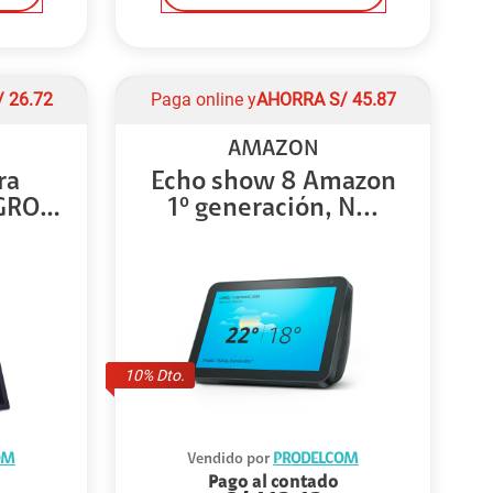
/
26.72
Paga online y
AHORRA
S/
45.87
AMAZON
ra
Echo show 8 Amazon
GRO
1º generación, N...
10
% Dto.
OM
Vendido por
PRODELCOM
Pago al contado