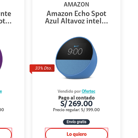
AMAZON
ente
Amazon Echo Spot
t...
Azul Altavoz intel...
33
% Dto.
e
Vendido por
Ofertec
Pago al contado
S/
269.00
00
Precio regular
:
S/
399.00
Envío gratis
Lo quiero