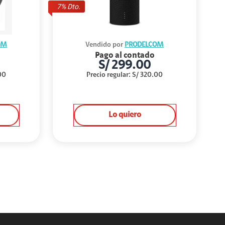
7
% Dto.
OM
Vendido por
PRODELCOM
Pago al contado
S/
299.00
00
Precio regular
:
S/
320.00
Lo quiero