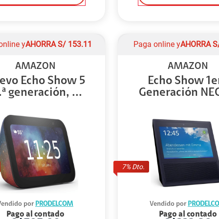
online y
AHORRA
S/
153.11
Paga online y
AHORRA
S
AMAZON
AMAZON
evo Echo Show 5
Echo Show 1e
.ª generación, ...
Generación NE
ING...
7
% Dto.
Vendido por
PRODELCOM
Vendido por
PRODELC
Pago al contado
Pago al contado