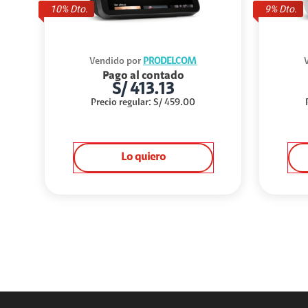
10
% Dto.
9
% Dto.
Vendido por
PRODELCOM
Pago al contado
S/
413.13
Precio regular
:
S/
459.00
Lo quiero