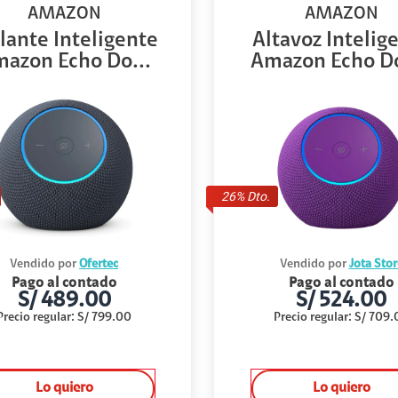
AMAZON
AMAZON
lante Inteligente
Altavoz Intelig
azon Echo Do...
Amazon Echo Do
26
% Dto.
Vendido por
Ofertec
Vendido por
Jota Stor
Pago al contado
Pago al contado
S/
489.00
S/
524.00
Precio regular
:
S/
799.00
Precio regular
:
S/
709.
Lo quiero
Lo quiero