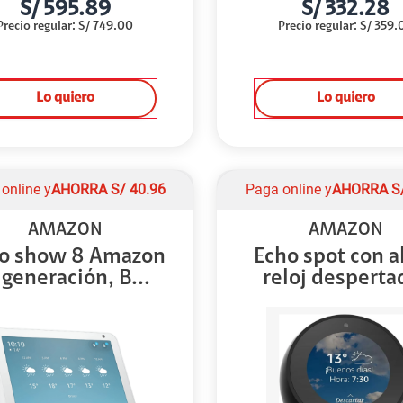
S/
595.89
S/
332.28
Precio regular
:
S/
749.00
Precio regular
:
S/
359.
Lo quiero
Lo quiero
online y
AHORRA
S/
40.96
Paga online y
AHORRA
S
AMAZON
AMAZON
o show 8 Amazon
Echo spot con a
 generación, B...
reloj despertad