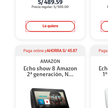
S/
489.59
Precio regular
:
S/
500.00
Lo quiero
Paga online y
AHORRA
S/
45.87
Paga 
AMAZON
Echo show 8 Amazon
Ech
2ª generación, N...
1º