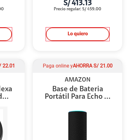
S/
413.13
00
Precio regular
:
S/
459.00
Lo quiero
/
22.01
Paga online y
AHORRA
S/
21.00
AMAZON
lexa
Base de Bateria
...
Portátil Para Echo ...