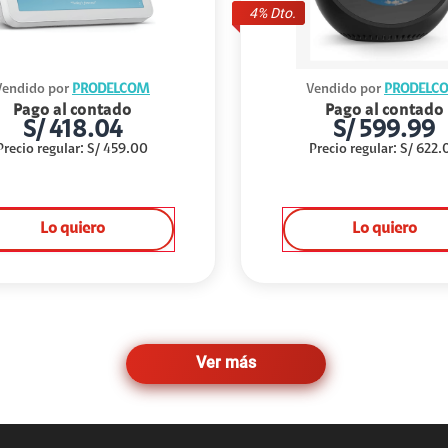
4
% Dto.
Vendido por
PRODELCOM
Vendido por
PRODELC
Pago al contado
Pago al contado
S/
418.04
S/
599.99
Precio regular
:
S/
459.00
Precio regular
:
S/
622.
Lo quiero
Lo quiero
Ver más