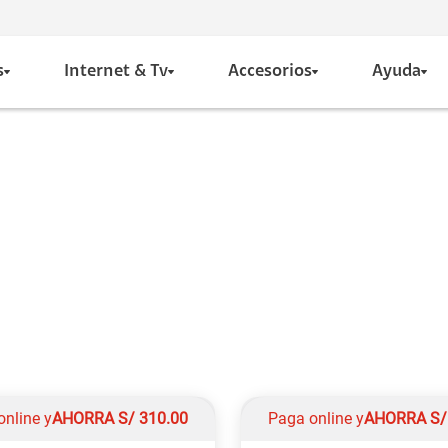
s
Internet & Tv
Accesorios
Ayuda
online y
AHORRA
S/
310.00
Paga online y
AHORRA
S