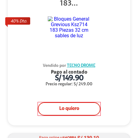
183...
40
% Dto.
Vendido por
TECNO DROME
Pago al contado
S/
149.90
Precio regular
:
S/
249.00
Lo quiero
Paga online y
AHORRA