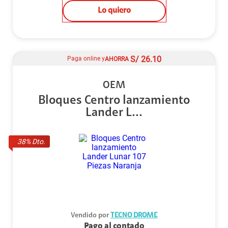
Lo quiero
S/
26.10
Paga online y
AHORRA
OEM
Bloques Centro lanzamiento
Lander L...
38
% Dto.
Vendido por
TECNO DROME
Pago al contado