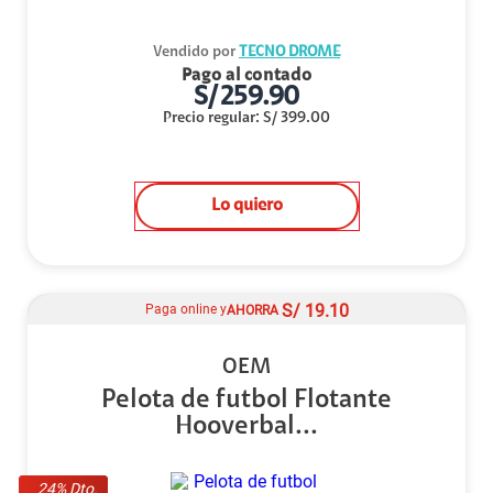
Vendido por
TECNO DROME
Pago al contado
S/
259.90
Precio regular
:
S/
399.00
Lo quiero
S/
19.10
Paga online y
AHORRA
OEM
Pelota de futbol Flotante
Hooverbal...
24
% Dto.