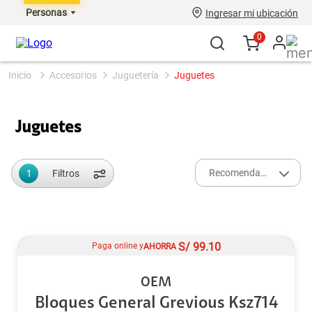
Personas
Ingresar mi ubicación
0
accesorios
juguetería
juguetes
Juguetes
1
Recomendados
Filtros
S/
99.10
Paga online y
AHORRA
OEM
Bloques General Grevious Ksz714