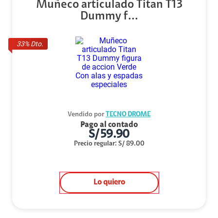
Muñeco articulado Titan T13
Dummy f...
33
% Dto.
Vendido por
TECNO DROME
Pago al contado
S/
59.90
Precio regular
:
S/
89.00
Lo quiero