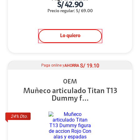
S/
42.90
Precio regular
:
S/
69.00
Lo quiero
S/
19.10
Paga online y
AHORRA
OEM
Muñeco articulado Titan T13
Dummy f...
24
% Dto.