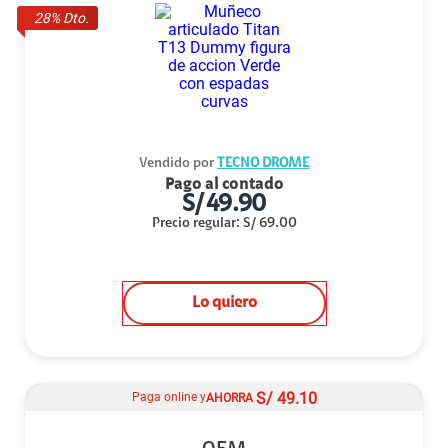
28
% Dto.
Vendido por
TECNO DROME
Pago al contado
S/
49.90
Precio regular
:
S/
69.00
Lo quiero
S/
49.10
Paga online y
AHORRA