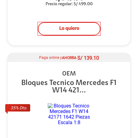
Precio regular
:
S/
499.00
Lo quiero
S/
139.10
Paga online y
AHORRA
OEM
Bloques Tecnico Mercedes F1
W14 421...
35
% Dto.