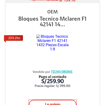
S/
139.10
OEM
Bloques Tecnico Mclaren F1
42141 14...
35
% Dto.
Vendido por
TECNO DROME
Pago al contado
S/
259.90
Precio regular
:
S/
399.00
Lo quiero