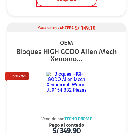
S/
149.10
Paga online y
AHORRA
OEM
Bloques HIGH GODO Alien Mech
Xenomo...
30
% Dto.
Vendido por
TECNO DROME
Pago al contado
S/
349.90