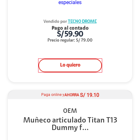
Vendido por
TECNO DROME
Pago al contado
S/
59.90
Precio regular
:
S/
79.00
Lo quiero
S/
19.10
Paga online y
AHORRA
OEM
Muñeco articulado Titan T13
Dummy f...