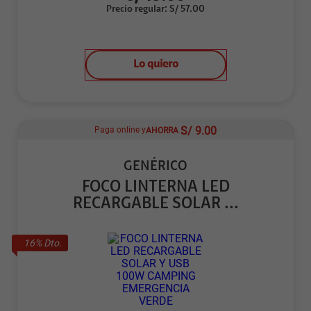
Precio regular
:
S/
57.00
Lo quiero
S/
9.00
Paga online y
AHORRA
GENÉRICO
FOCO LINTERNA LED
RECARGABLE SOLAR ...
16
% Dto.