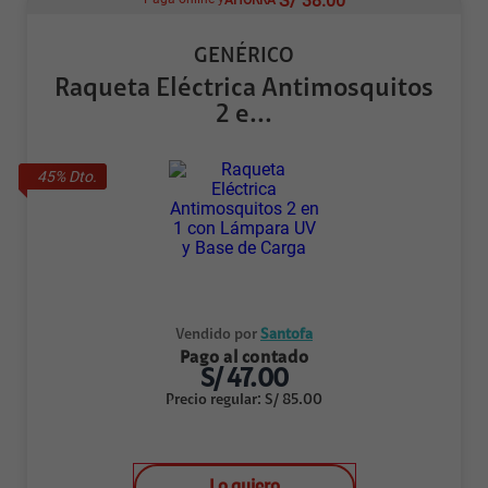
S/
38.00
GENÉRICO
Raqueta Eléctrica Antimosquitos
2 e...
45
% Dto.
Vendido por
Santofa
Pago al contado
S/
47.00
Precio regular
:
S/
85.00
Lo quiero