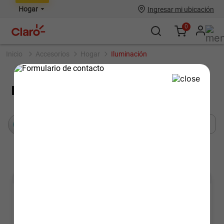
Hogar
Ingresar mi ubicación
0
accesorios
hogar
iluminación
Iluminación
1
Recomendados
Filtros
S/
50.00
Paga online y
AHORRA
XIAOMI
Lampara Xiaomi Led Desk Lamp2