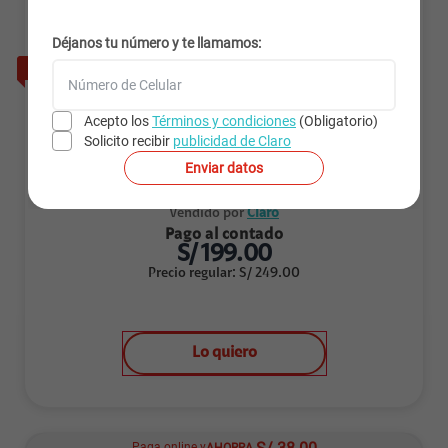
10W
Déjanos tu número y te llamamos:
20
% Dto.
Acepto los
Términos y condiciones
(Obligatorio)
Solicito recibir
publicidad de Claro
Enviar datos
Vendido por
Claro
Pago al contado
S/
199.00
Precio regular
:
S/
249.00
Lo quiero
Paga online y
AHORRA