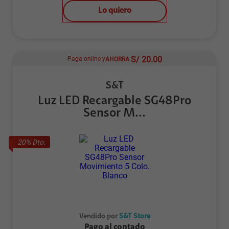
Lo quiero
S/
20.00
Paga online y
AHORRA
S&T
Luz LED Recargable SG48Pro
Sensor M...
20
% Dto.
Vendido por
S&T Store
Pago al contado