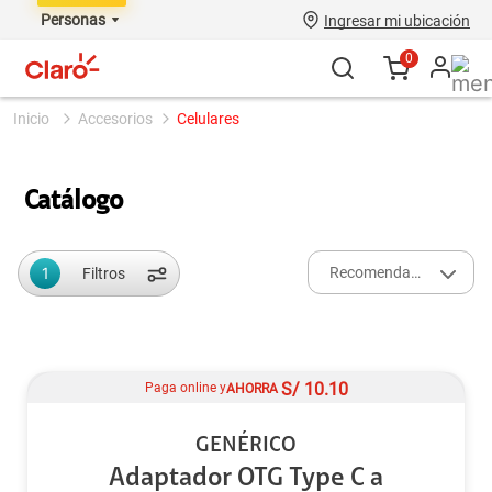
Personas
Ingresar mi ubicación
0
accesorios
celulares
Catálogo
1
Recomendados
Filtros
S/
10.10
Paga online y
AHORRA
GENÉRICO
Adaptador OTG Type C a