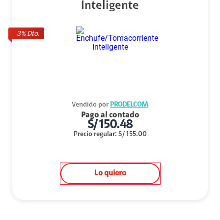
Inteligente
3
% Dto.
Vendido por
PRODELCOM
Pago al contado
S/
150.48
Precio regular
:
S/
155.00
Lo quiero