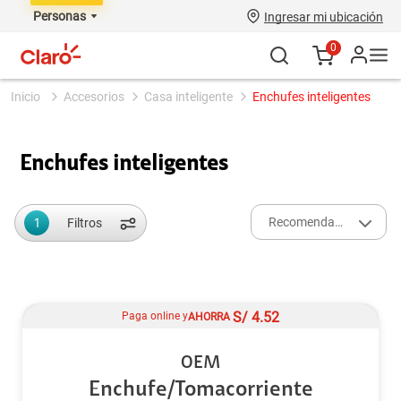
Personas
Ingresar mi ubicación
0
accesorios
casa inteligente
enchufes inteligentes
Enchufes inteligentes
1
Recomendados
Filtros
S/
4.52
Paga online y
AHORRA
OEM
Enchufe/Tomacorriente