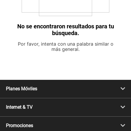
No se encontraron resultados para tu
búsqueda.
Por favor, intenta con una palabra similar o
más general.
Planes Móviles
Portabilidad
Línea Nueva
Internet & TV
Línea Adicional
Planes ilimitados
Internet Fibra Óptica
Prepago Chévere
Internet + TV
Migración
Promociones
Mejora tu plan