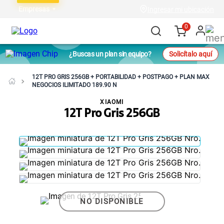
Empresas
Ingresar mi ubicación
0