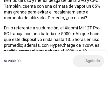
América Móvil Perú S.A.C. | RUC 20467534026
Todos los derechos reservados 2026
|
Términos y condiciones de la web
|
Condiciones de garantía de equipos
|
|
Política de Privacidad
Derechos ARCO
|
|
Sistema de consultas Tarifarias
Neutralidad de Red
|
Sistema de Consulta de Deudas
Legal y regulatorio