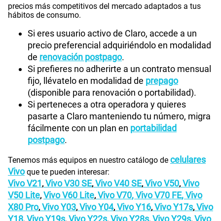
precios más competitivos del mercado adaptados a tus
hábitos de consumo.
Si eres usuario activo de Claro, accede a un
precio preferencial adquiriéndolo en modalidad
de
renovación postpago
.
Si prefieres no adherirte a un contrato mensual
fijo, llévatelo en modalidad de
prepago
(disponible para renovación o portabilidad).
Si perteneces a otra operadora y quieres
pasarte a Claro manteniendo tu número, migra
fácilmente con un plan en
portabilidad
postpago
.
celulares
Tenemos más equipos en nuestro catálogo de
Vivo
que te pueden interesar:
Vivo V21
Vivo V30 SE
Vivo V40 SE
Vivo V50
Vivo
,
,
,
,
V50 Lite
Vivo V60 Lite
Vivo V70
,
Vivo V70 FE
,
Vivo
,
,
X80 Pro
Vivo Y03
Vivo Y04
Vivo Y16
Vivo Y17s
Vivo
,
,
,
,
,
Y18
Vivo Y19s
Vivo Y22s
Vivo Y28s
Vivo Y29s
Vivo
,
,
,
,
,