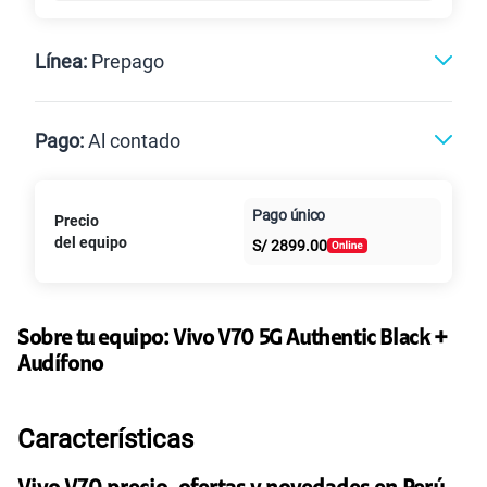
Línea:
Prepago
Postpago
Prepago
Pago:
Al contado
Paga en
Pago único
Precio
Al contado
Cuotas Claro
cuotas sin
del equipo
S/
2899.00
intereses
Sobre tu equipo:
Vivo
V70 5G Authentic Black +
Audífono
Características