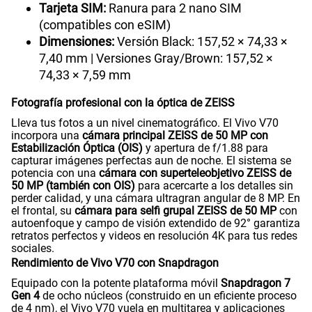
Tarjeta SIM:
Ranura para 2 nano SIM
(compatibles con eSIM)
Dimensiones:
Versión Black: 157,52 × 74,33 ×
7,40 mm | Versiones Gray/Brown: 157,52 ×
74,33 × 7,59 mm
Fotografía profesional con la óptica de ZEISS
Lleva tus fotos a un nivel cinematográfico. El Vivo V70
incorpora una
cámara principal ZEISS de 50 MP con
Estabilización Óptica (OIS)
y apertura de f/1.88 para
capturar imágenes perfectas aun de noche. El sistema se
potencia con una
cámara con superteleobjetivo ZEISS de
50 MP (también con OIS)
para acercarte a los detalles sin
perder calidad, y una cámara ultragran angular de 8 MP. En
el frontal, su
cámara para selfi grupal ZEISS de 50 MP
con
autoenfoque y campo de visión extendido de 92° garantiza
retratos perfectos y videos en resolución 4K para tus redes
sociales.
Rendimiento de Vivo V70 con Snapdragon
Equipado con la potente plataforma móvil
Snapdragon 7
Gen 4
de ocho núcleos (construido en un eficiente proceso
de 4 nm), el Vivo V70 vuela en multitarea y aplicaciones