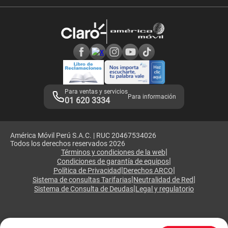
Velocidad de internet
Devoluciones por interrupciones
Consultas en línea
Atención de reclamos
Samsung A57
Consulta de reclamos
Consulta de IMEI
Adquirientes iPhone 6, 6S y SE
Hablando Claro
Mensaje de Seguridad
Samsung S25 Ultra
Consideraciones
Términos y Condiciones de Tienda Claro
Libro de Reclamaciones
Legales de marketplace
Para ventas y servicios
Para información
01 620 3334
América Móvil Perú S.A.C. | RUC 20467534026
Todos los derechos reservados 2026
|
Términos y condiciones de la web
|
Condiciones de garantía de equipos
|
|
Política de Privacidad
Derechos ARCO
|
|
Sistema de consultas Tarifarias
Neutralidad de Red
|
Sistema de Consulta de Deudas
Legal y regulatorio