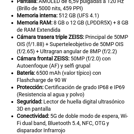
Pantalla:
AMOLED de 6,59 pulgadas a 120 Hz
(Brillo de 5000 nits, 459 PPI)
Memoria interna:
512 GB (UFS 4.1)
Memoria RAM:
8 GB o 12 GB (LPDDR5X) + 8 GB
de RAM Extendida
Cámara trasera triple ZEISS:
Principal de 50MP
OIS (f/1.88) + Superteleobjetivo de 50MP OIS
(f/2.65) + Ultragran angular de 8MP (f/2.2)
Cámara frontal ZEISS:
50MP (f/2.0) con
Autoenfoque (AF) y selfi grupal
Batería:
6500 mAh (valor típico) con
Flashcharge de 90 W
Protección:
Certificación de grado IP68 e IP69
(Resistencia al agua y polvo)
Seguridad:
Lector de huella digital ultrasónico
3D en pantalla
Conectividad:
5G de doble modo de espera, Wi-
Fi dual band, Bluetooth 5.4, NFC, OTG y
disparador Infrarrojo