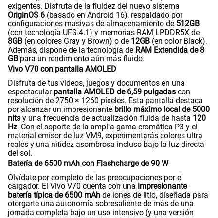
exigentes. Disfruta de la fluidez del nuevo sistema
OriginOS 6
(basado en Android 16), respaldado por
configuraciones masivas de almacenamiento de
512GB
(con tecnología UFS 4.1) y memorias RAM LPDDR5X de
8GB
(en colores Gray y Brown) o de
12GB
(en color Black).
Además, dispone de la tecnología de
RAM Extendida de 8
GB
para un rendimiento aún más fluido.
Vivo V70 con pantalla AMOLED
Disfruta de tus videos, juegos y documentos en una
espectacular
pantalla AMOLED de 6,59 pulgadas
con
resolución de 2750 × 1260 píxeles. Esta pantalla destaca
por alcanzar un impresionante
brillo máximo local de 5000
nits
y una frecuencia de actualización fluida de hasta
120
Hz
. Con el soporte de la amplia gama cromática P3 y el
material emisor de luz VM9, experimentarás colores ultra
reales y una nitidez asombrosa incluso bajo la luz directa
del sol.
Batería de 6500 mAh con Flashcharge de 90 W
Olvídate por completo de las preocupaciones por el
cargador. El Vivo V70 cuenta con una
impresionante
batería típica de 6500 mAh
de iones de litio, diseñada para
otorgarte una autonomía sobresaliente de más de una
jornada completa bajo un uso intensivo (y una versión