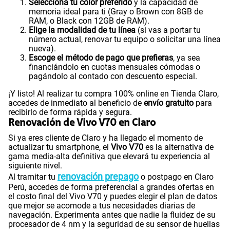
Selecciona tu color preferido
y la capacidad de
memoria ideal para ti (Gray o Brown con 8GB de
RAM, o Black con 12GB de RAM).
Elige la modalidad de tu línea
(si vas a portar tu
número actual, renovar tu equipo o solicitar una línea
nueva).
Escoge el método de pago que prefieras
, ya sea
financiándolo en cuotas mensuales cómodas o
pagándolo al contado con descuento especial.
¡Y listo! Al realizar tu compra 100% online en Tienda Claro,
accedes de inmediato al beneficio de
envío gratuito
para
recibirlo de forma rápida y segura.
Renovación de Vivo V70 en Claro
Si ya eres cliente de Claro y ha llegado el momento de
actualizar tu smartphone, el
Vivo V70
es la alternativa de
gama media-alta definitiva que elevará tu experiencia al
siguiente nivel.
renovación prepago
Al tramitar tu
o postpago en Claro
Perú, accedes de forma preferencial a grandes ofertas en
el costo final del Vivo V70 y puedes elegir el plan de datos
que mejor se acomode a tus necesidades diarias de
navegación. Experimenta antes que nadie la fluidez de su
procesador de 4 nm y la seguridad de su sensor de huellas