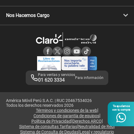
Celulares Xiaomi
Libera tu equipo móvil
Celulares Honor
Llamada por llamada
Celulares Motorola
Nos Hacemos Cargo
Comprobantes electrónicos
Velocidad de internet
Devoluciones por interrupciones
Consultas en línea
Atención de reclamos
Samsung A57
Consulta de reclamos
Consulta de IMEI
Adquirientes iPhone 6, 6S y SE
Hablando Claro
Mensaje de Seguridad
Samsung S25 Ultra
Consideraciones
Términos y Condiciones de Tienda Claro
Libro de Reclamaciones
Legales de marketplace
Para ventas y servicios
Para información
01 620 3334
América Móvil Perú S.A.C. | RUC 20467534026
Todos los derechos reservados 2026
Te ayudamos
|
Términos y condiciones de la web
con tu compra
|
Condiciones de garantía de equipos
|
|
Política de Privacidad
Derechos ARCO
|
|
Sistema de consultas Tarifarias
Neutralidad de Red
|
Sistema de Consulta de Deudas
Legal y regulatorio