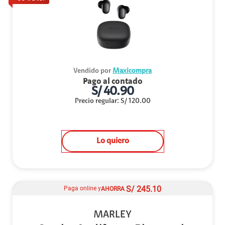
Vendido por
Maxicompra
Pago al contado
S/
40.90
Precio regular
:
S/
120.00
Lo quiero
S/
245.10
Paga online y
AHORRA
MARLEY