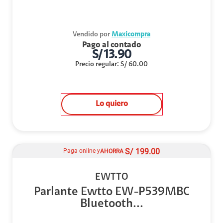
Vendido por
Maxicompra
Pago al contado
S/
13.90
Precio regular
:
S/
60.00
Lo quiero
S/
199.00
Paga online y
AHORRA
EWTTO
Parlante Ewtto EW-P539MBC
Bluetooth...