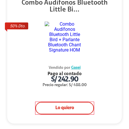
Combo Audífonos Bluetooth
Little Bi...
50
% Dto.
Vendido por
Gasei
Pago al contado
S/
242.90
Precio regular
:
S/
488.00
Lo quiero