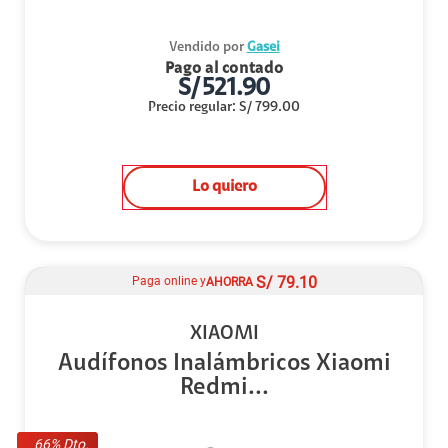
Vendido por
Gasei
Pago al contado
S/
521.90
Precio regular
:
S/
799.00
Lo quiero
S/
79.10
Paga online y
AHORRA
XIAOMI
Audífonos Inalámbricos Xiaomi
Redmi...
66
% Dto.