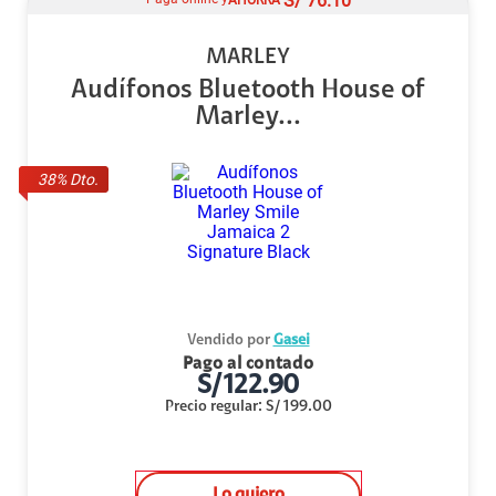
S/
76.10
MARLEY
Audífonos Bluetooth House of
Marley...
38
% Dto.
Vendido por
Gasei
Pago al contado
S/
122.90
Precio regular
:
S/
199.00
Lo quiero