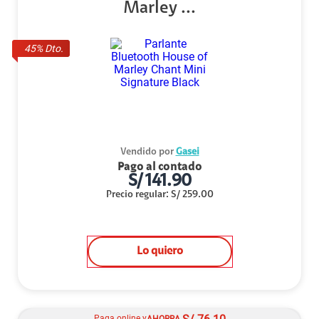
Marley ...
45
% Dto.
Vendido por
Gasei
Pago al contado
S/
141.90
Precio regular
:
S/
259.00
Lo quiero
Paga online y
AHORRA