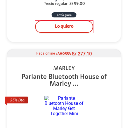
Precio regular
:
S/
99.00
Envío gratis
Lo quiero
S/
277.10
Paga online y
AHORRA
MARLEY
Parlante Bluetooth House of
Marley ...
35
% Dto.