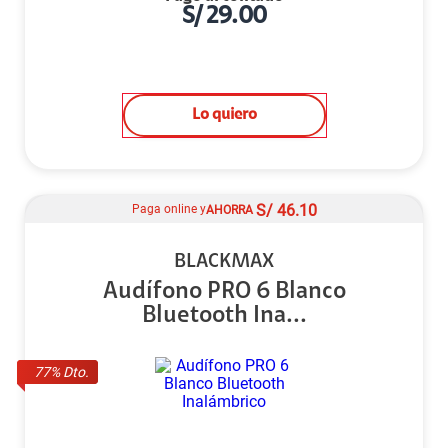
S/
29.00
Lo quiero
S/
46.10
Paga online y
AHORRA
BLACKMAX
Audífono PRO 6 Blanco
Bluetooth Ina...
77
% Dto.