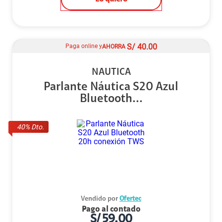
S/
40.00
Paga online y
AHORRA
NAUTICA
Parlante Náutica S20 Azul
Bluetooth...
40
% Dto.
Vendido por
Ofertec
Pago al contado
S/
59.00