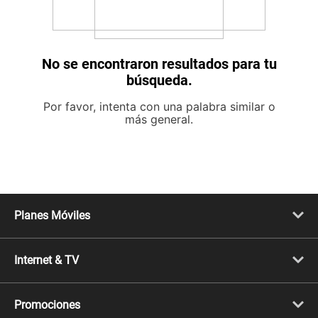
No se encontraron resultados para tu
búsqueda.
Por favor, intenta con una palabra similar o
más general.
Planes Móviles
Portabilidad
Línea Nueva
Internet & TV
Línea Adicional
Planes ilimitados
Internet Fibra Óptica
Prepago Chévere
Internet + TV
Migración
Promociones
Mejora tu plan