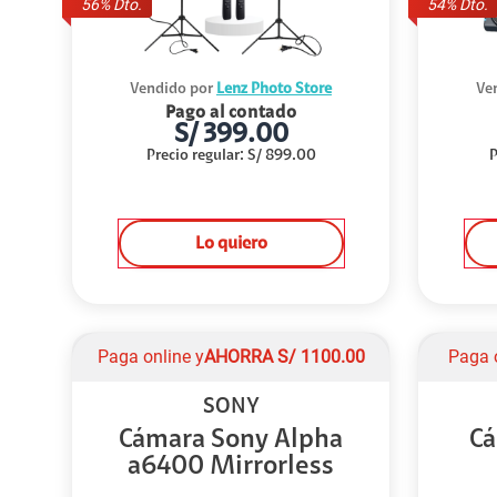
56
% Dto.
54
% Dto.
Vendido por
Lenz Photo Store
Ve
Pago al contado
S/
399.00
Precio regular
:
S/
899.00
P
Lo quiero
Paga online y
AHORRA
S/
1100.00
Paga 
SONY
Cámara Sony Alpha
Cá
a6400 Mirrorless