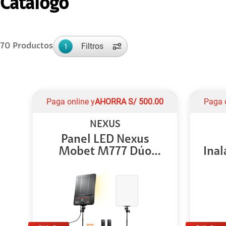
Catálogo
Filtros
70
Productos
1
Paga online y
AHORRA
S/
500.00
Paga 
NEXUS
Panel LED Nexus
Mobet M777 Dúo
Inal
para...