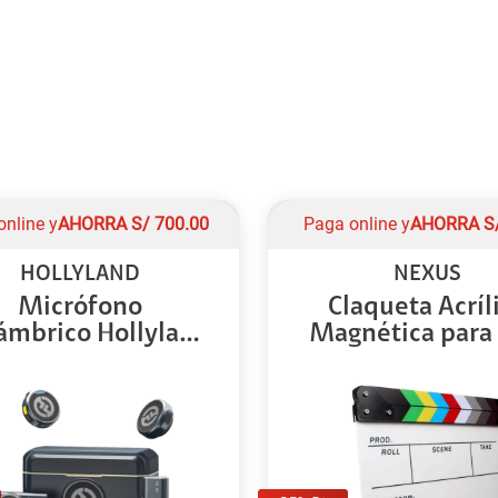
online y
AHORRA
S/
700.00
Paga online y
AHORRA
S
HOLLYLAND
NEXUS
Micrófono
Claqueta Acríl
ámbrico Hollyland
Magnética para p
Lar...