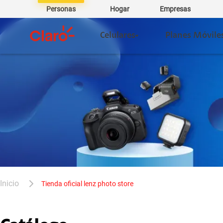
Personas
Hogar
Empresas
Celulares
Planes Móvile
tienda oficial lenz photo store