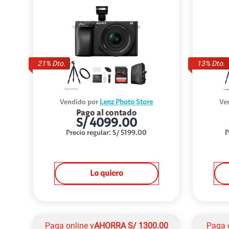
21
% Dto.
13
% Dto.
Vendido por
Lenz Photo Store
Ve
Pago al contado
S/
4099.00
Precio regular
:
S/
5199.00
P
Lo quiero
Paga online y
AHORRA
S/
1300.00
Paga 