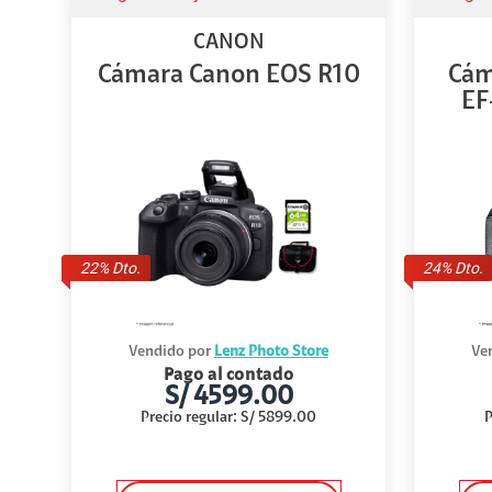
CANON
Cámara Canon EOS R10
Cám
EF
22
% Dto.
24
% Dto.
Vendido por
Lenz Photo Store
Ve
Pago al contado
S/
4599.00
Precio regular
:
S/
5899.00
P