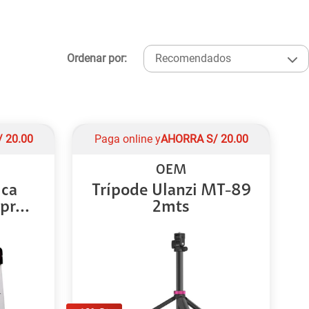
Ordenar por:
Recomendados
/
20.00
Paga online y
AHORRA
S/
20.00
OEM
ica
Trípode Ulanzi MT-89
r...
2mts