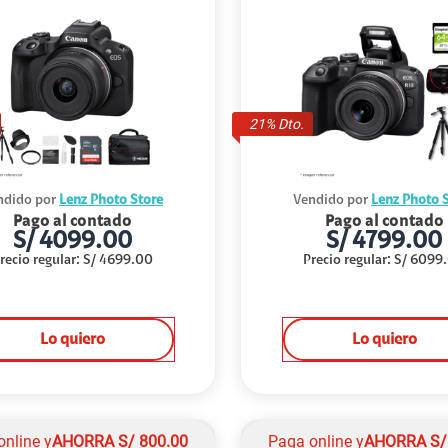
21
% Dto.
ndido por
Lenz Photo Store
Vendido por
Lenz Photo 
Pago al contado
Pago al contado
S/
4099.00
S/
4799.00
recio regular
:
S/
4699.00
Precio regular
:
S/
6099
Lo quiero
Lo quiero
online y
AHORRA
S/
800.00
Paga online y
AHORRA
S