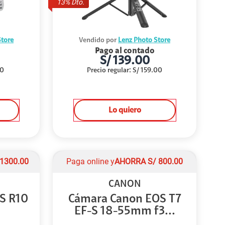
13
% Dto.
Store
Vendido por
Lenz Photo Store
Pago al contado
S/
139.00
00
Precio regular
:
S/
159.00
Lo quiero
1300.00
Paga online y
AHORRA
S/
800.00
CANON
S R10
Cámara Canon EOS T7
EF-S 18-55mm f3...