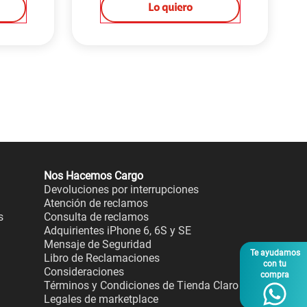
Lo quiero
Nos Hacemos Cargo
Devoluciones por interrupciones
Atención de reclamos
s
Consulta de reclamos
Adquirientes iPhone 6, 6S y SE
Mensaje de Seguridad
Te ayudamos
Libro de Reclamaciones
con tu
Consideraciones
compra
Términos y Condiciones de Tienda Claro
Legales de marketplace