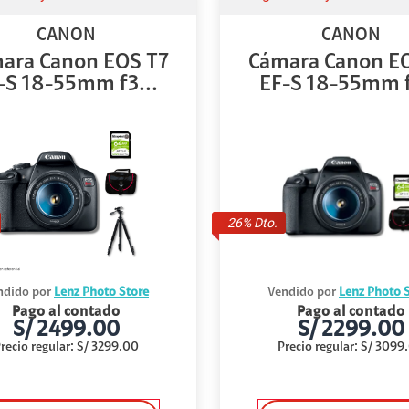
CANON
CANON
ara Canon EOS T7
Cámara Canon E
-S 18-55mm f3...
EF-S 18-55mm f
26
% Dto.
ndido por
Lenz Photo Store
Vendido por
Lenz Photo 
Pago al contado
Pago al contado
S/
2499.00
S/
2299.00
recio regular
:
S/
3299.00
Precio regular
:
S/
3099