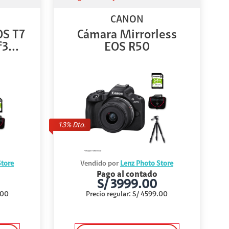
CANON
OS T7
Cámara Mirrorless
3...
EOS R50
13
% Dto.
Store
Vendido por
Lenz Photo Store
Pago al contado
S/
3999.00
.00
Precio regular
:
S/
4599.00