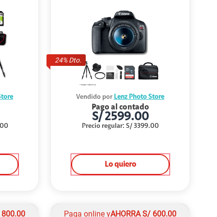
24
% Dto.
Store
Vendido por
Lenz Photo Store
Pago al contado
S/
2599.00
.00
Precio regular
:
S/
3399.00
Lo quiero
/
800.00
Paga online y
AHORRA
S/
600.00