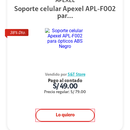
APEXEL
Soporte celular Apexel APL-F002
par...
38
% Dto.
Vendido por
S&T Store
Pago al contado
S/
49.00
Precio regular
:
S/
79.00
Lo quiero