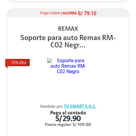
S/
79.10
Paga online y
AHORRA
REMAX
Soporte para auto Remax RM-
C02 Negr...
73
% Dto.
Vendido por
TU SMART S.A.C.
Pago al contado
S/
29.90
Precio regular
:
S/
109.00