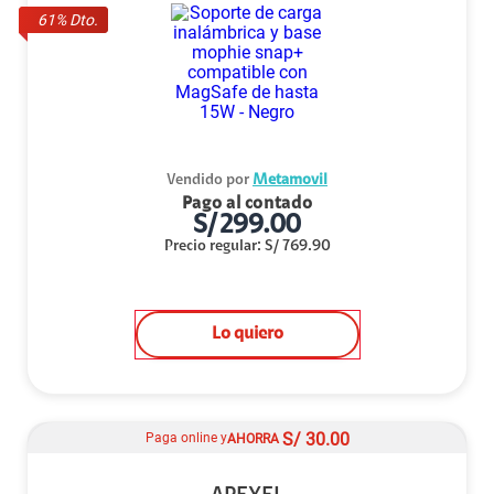
61
% Dto.
Vendido por
Metamovil
Pago al contado
S/
299.00
Precio regular
:
S/
769.90
Lo quiero
S/
30.00
Paga online y
AHORRA