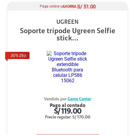
S/
51.00
Paga online y
AHORRA
UGREEN
Soporte trípode Ugreen Selfie
stick...
30
% Dto.
Vendido por
Game Center
Pago al contado
S/
119.00
Precio regular
:
S/
170.00