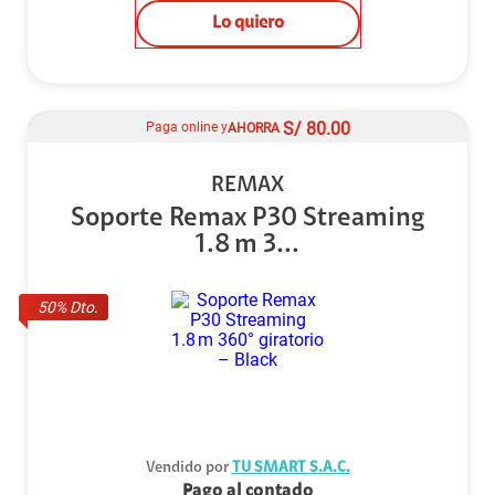
Lo quiero
S/
80.00
Paga online y
AHORRA
REMAX
Soporte Remax P30 Streaming
1.8 m 3...
50
% Dto.
Vendido por
TU SMART S.A.C.
Pago al contado