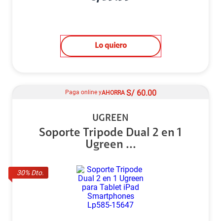
Lo quiero
S/
60.00
Paga online y
AHORRA
UGREEN
Soporte Tripode Dual 2 en 1
Ugreen ...
30
% Dto.