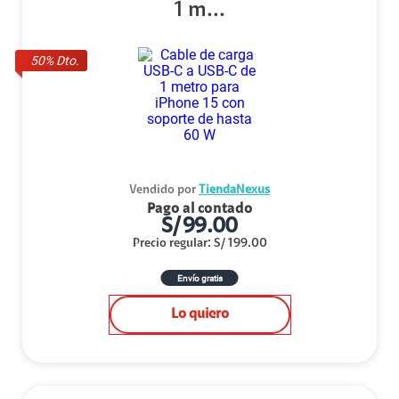
1 m...
50
% Dto.
Vendido por
TiendaNexus
Pago al contado
S/
99.00
Precio regular
:
S/
199.00
Envío gratis
Lo quiero