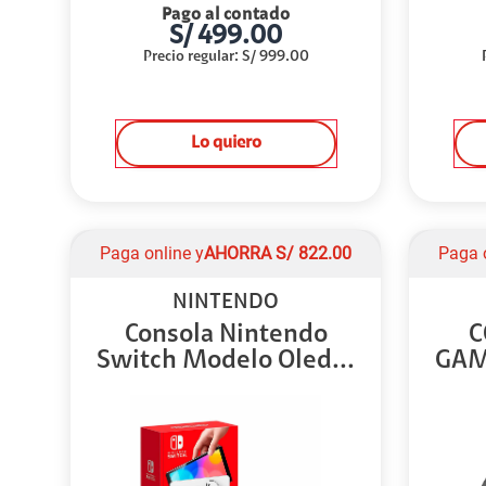
Pago al contado
S/
499.00
Precio regular
:
S/
999.00
Lo quiero
Paga online y
AHORRA
S/
822.00
Paga 
NINTENDO
Consola Nintendo
C
Switch Modelo Oled...
GAM