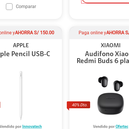
Comparar
online y
AHORRA
S/
150.00
Paga online y
AHORRA
S
APPLE
XIAOMI
ple Pencil USB-C
Audifono Xia
Redmi Buds 6 pla
40
% Dto.
Vendido por
Innovatech
Vendido por
Ofertec