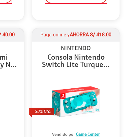
/
40.00
Paga online y
AHORRA
S/
418.00
NINTENDO
omi
Consola Nintendo
y N...
Switch Lite Turque...
30
% Dto.
Vendido por
Game Center