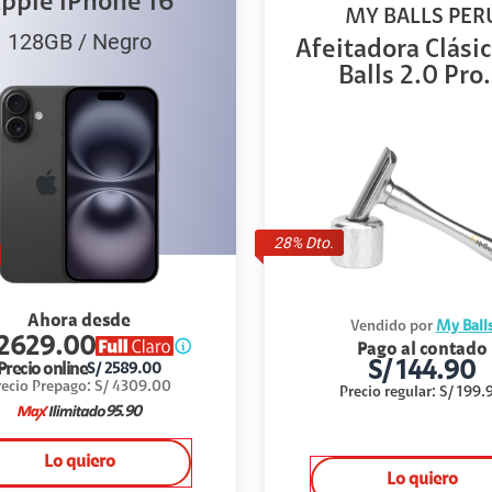
pple iPhone 16
MY BALLS PER
128GB
/
Negro
Afeitadora Clási
Balls 2.0 Pro.
28
% Dto.
Ahora desde
Vendido por
My Ball
2629.00
Pago al contado
S/
144.90
Precio online
S/
2589.00
recio Prepago
:
S/
4309.00
Precio regular
:
S/
199.
95.90
Lo quiero
Lo quiero