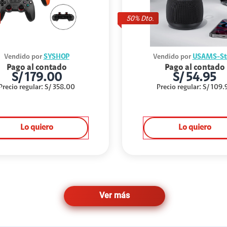
50
% Dto.
Vendido por
SYSHOP
Vendido por
USAMS-St
Pago al contado
Pago al contado
S/
179.00
S/
54.95
Precio regular
:
S/
358.00
Precio regular
:
S/
109.
Lo quiero
Lo quiero
Ver más