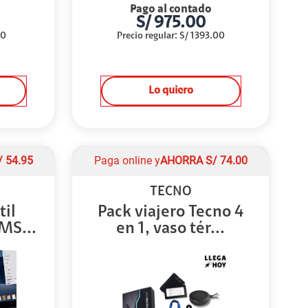
Pago al contado
S/
975.00
00
Precio regular
:
S/
1393.00
Lo quiero
/
54.95
Paga online y
AHORRA
S/
74.00
TECNO
til
Pack viajero Tecno 4
MS...
en 1, vaso tér...