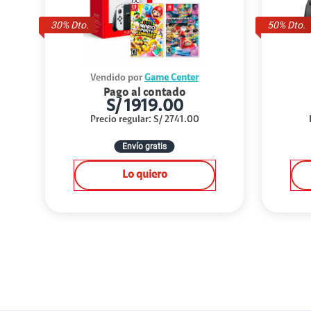
30
% Dto.
50
% Dto.
Vendido por
Game Center
Pago al contado
S/
1919.00
Precio regular
:
S/
2741.00
Envío gratis
Lo quiero