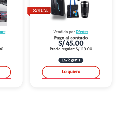
62
% Dto.
ore
Vendido por
Ofertec
Pago al contado
S/
45.00
90
Precio regular
:
S/
119.00
Envío gratis
Lo quiero