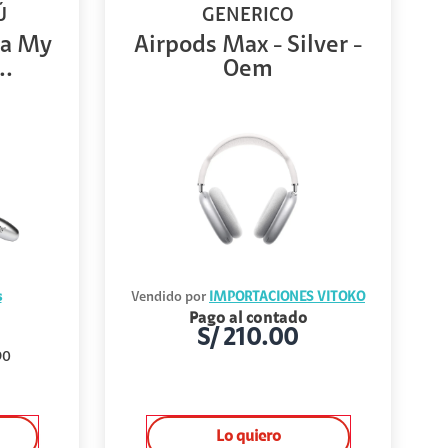
Ú
GENERICO
ca My
Airpods Max - Silver -
..
Oem
s
Vendido por
IMPORTACIONES VITOKO
Pago al contado
S/
210.00
90
Lo quiero