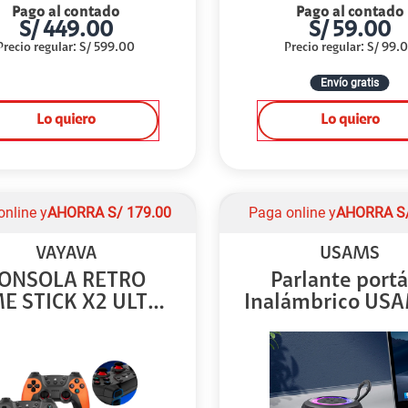
Pago al contado
Pago al contado
S/
449.00
S/
59.00
Precio regular
:
S/
599.00
Precio regular
:
S/
99.
Envío gratis
Lo quiero
Lo quiero
online y
AHORRA
S/
179.00
Paga online y
AHORRA
S
VAYAVA
USAMS
ONSOLA RETRO
Parlante portá
E STICK X2 ULTRA
Inalámbrico USA
1...