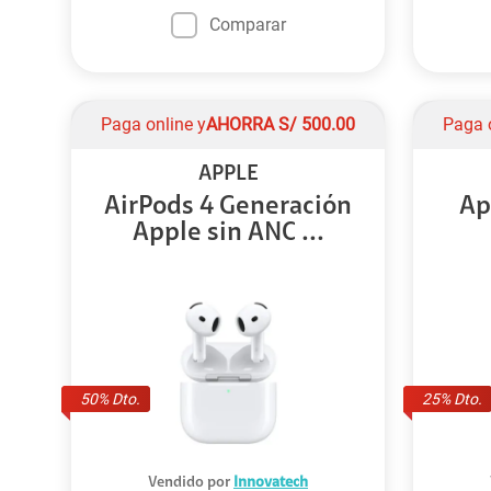
Comparar
Paga online y
AHORRA
S/
500.00
Paga 
APPLE
AirPods 4 Generación
Ap
Apple sin ANC ...
50
% Dto.
25
% Dto.
Vendido por
Innovatech