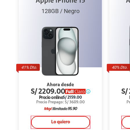
Apple iPhone 15
A
128GB
/
Negro
41
% Dto.
40
% Dto.
Ahora desde
S/
2209.00
S/
Precio online
S/
2159.00
Precio Prepago
:
S/
3689.00
P
95.90
Lo quiero