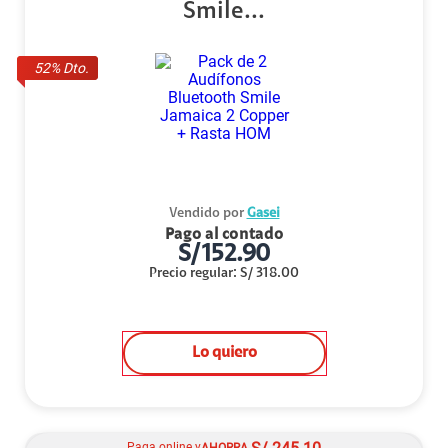
Smile...
52
% Dto.
Vendido por
Gasei
Pago al contado
S/
152.90
Precio regular
:
S/
318.00
Lo quiero
Paga online y
AHORRA