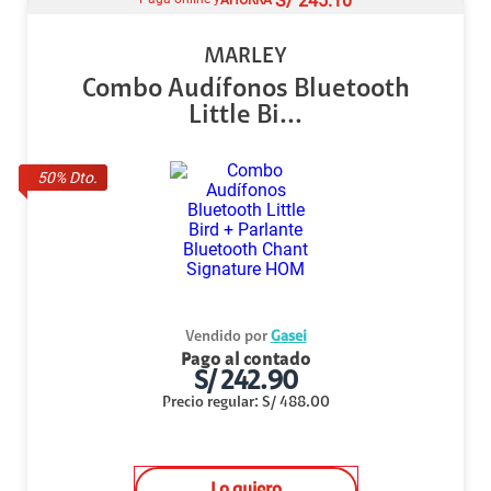
S/
245.10
MARLEY
Combo Audífonos Bluetooth
Little Bi...
50
% Dto.
Vendido por
Gasei
Pago al contado
S/
242.90
Precio regular
:
S/
488.00
Lo quiero