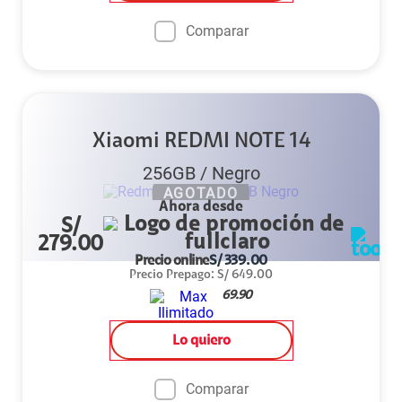
Comparar
Xiaomi REDMI NOTE 14
256GB
/
Negro
AGOTADO
Ahora desde
S/
279.00
Precio online
S/
339.00
Precio Prepago
:
S/
649.00
69.90
Lo quiero
Comparar