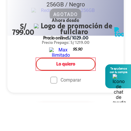
256GB
/
Negro
AGOTADO
Ahora desde
S/
799.00
Precio online
S/
1029.00
Precio Prepago
:
S/
1219.00
95.90
Lo quiero
Te ayudamos
con tu compra
Comparar
Ver más