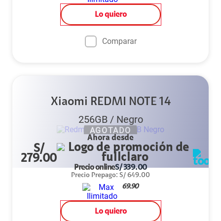
Lo quiero
Comparar
Xiaomi REDMI NOTE 14
256GB
/
Negro
AGOTADO
Ahora desde
S/
279.00
Precio online
S/
339.00
Precio Prepago
:
S/
649.00
69.90
Lo quiero