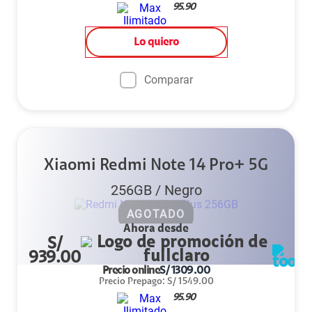
95.90
Lo quiero
Comparar
Xiaomi Redmi Note 14 Pro+ 5G
256GB
/
Negro
AGOTADO
Ahora desde
S/
939.00
Precio online
S/
1309.00
Precio Prepago
:
S/
1549.00
95.90