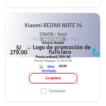
Xiaomi REDMI NOTE 14
256GB
/
Azul
AGOTADO
Ahora desde
S/
279.00
Precio online
S/
339.00
Precio Prepago
:
S/
649.00
69.90
Lo quiero
Comparar