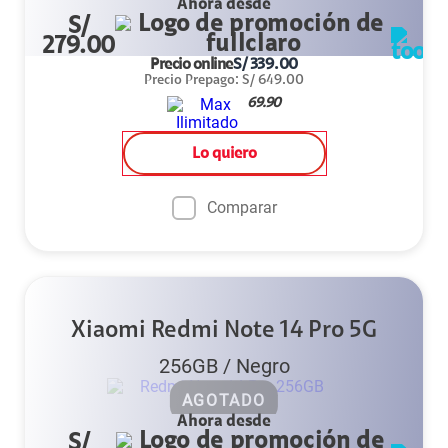
Ahora desde
S/
279.00
Precio online
S/
339.00
Precio Prepago
:
S/
649.00
69.90
Lo quiero
Comparar
Xiaomi Redmi Note 14 Pro 5G
256GB
/
Negro
AGOTADO
Ahora desde
S/