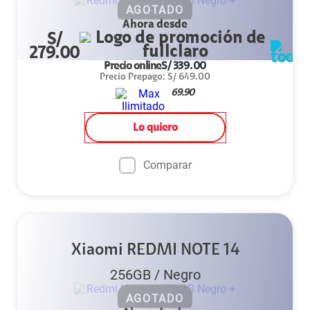
AGOTADO
Ahora desde
S/
279.00
Precio online
S/
339.00
Precio Prepago
:
S/
649.00
69.90
Lo quiero
Comparar
Xiaomi REDMI NOTE 14
256GB
/
Negro
AGOTADO