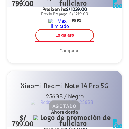
799.00
Precio online
S/
1029.00
Precio Prepago
:
S/
1219.00
95.90
Lo quiero
Comparar
Xiaomi Redmi Note 14 Pro 5G
256GB
/
Negro
AGOTADO
Ahora desde
S/
799.00