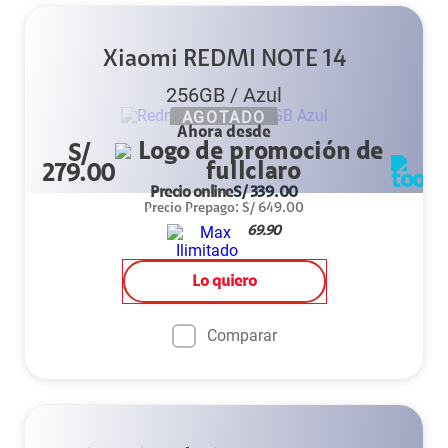
Xiaomi REDMI NOTE 14
256GB
/
Azul
AGOTADO
Ahora desde
S/
279.00
Precio online
S/
339.00
Precio Prepago
:
S/
649.00
69.90
Lo quiero
Comparar