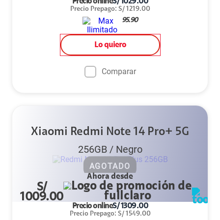
Precio online
S/
1029.00
Precio Prepago
:
S/
1219.00
95.90
Lo quiero
Comparar
Xiaomi Redmi Note 14 Pro+ 5G
256GB
/
Negro
AGOTADO
Ahora desde
S/
1009.00
Precio online
S/
1309.00
Precio Prepago
:
S/
1549.00