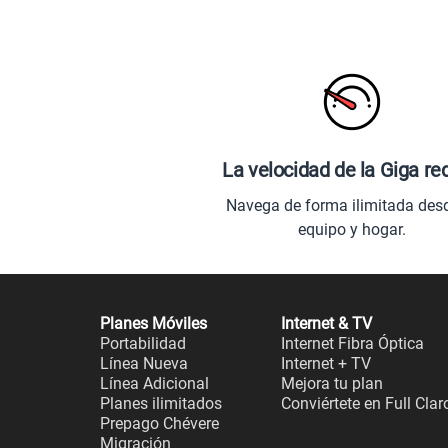
La velocidad de la Giga re
Navega de forma ilimitada des
equipo y hogar.
Planes Móviles
Internet & TV
Portabilidad
Internet Fibra Óptica
Línea Nueva
Internet + TV
Línea Adicional
Mejora tu plan
Planes ilimitados
Conviértete en Full Clar
Prepago Chévere
Migración