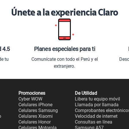
Únete a la experiencia Claro
d 4.5
Planes especiales para ti
de tu
Comunícate con todo el Perú y el
Desc
extranjero.
Promociones
De Utilidad
Cyber WOW
Libera tu equipo móvil
Celulares iPhone
Llamada por llamada
Celulares Samsung
Comprobantes electrónico
o
Celulares Xiaomi
Velocidad de internet
Celulares Honor
Consultas en línea
Celulares Motorola
Samsung A57