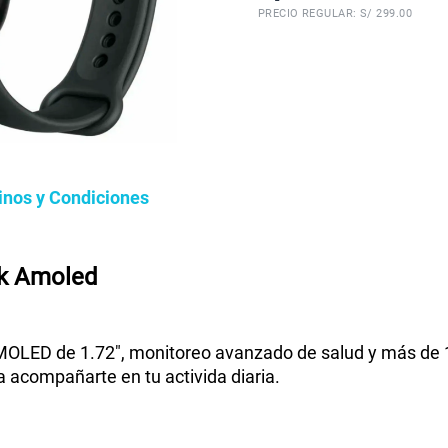
PRECIO REGULAR: S/
299.00
inos y Condiciones
ck Amoled
MOLED de 1.72", monitoreo avanzado de salud y más de 1
a acompañarte en tu activida diaria.