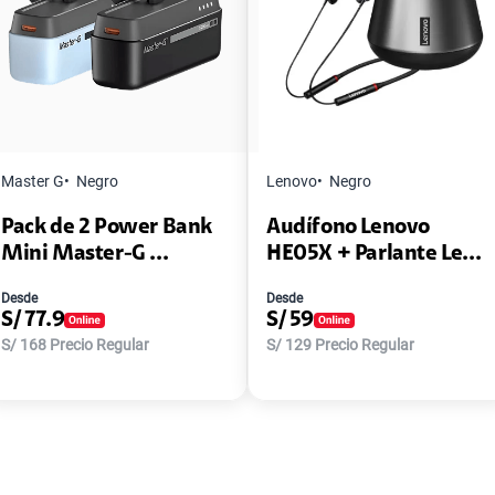
Master G
Negro
Lenovo
Negro
Pack de 2 Power Bank
Audífono Lenovo
Mini Master-G ...
HE05X + Parlante Le...
Desde
Desde
S/
77.9
S/
59
S/
168
Precio Regular
S/
129
Precio Regular