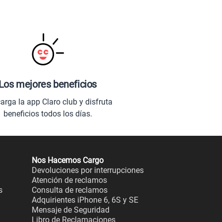
Los mejores beneficios
arga la app Claro club y disfruta
beneficios todos los días.
Nos Hacemos Cargo
Devoluciones por interrupciones
Atención de reclamos
s
Consulta de reclamos
Adquirientes iPhone 6, 6S y SE
Mensaje de Seguridad
Libro de Reclamaciones