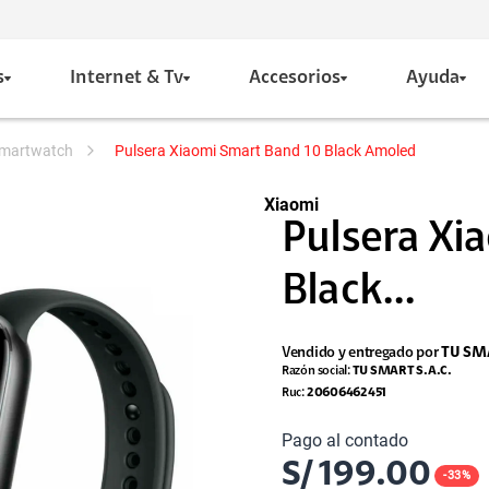
s
Internet & Tv
Accesorios
Ayuda
 smartwatch
Pulsera Xiaomi Smart Band 10 Black Amoled
Xiaomi
Pulsera Xi
Black...
Vendido y entregado por
TU SMA
Razón social:
TU SMART S.A.C.
Ruc:
20606462451
Pago al contado
S/
199.00
-
33
%